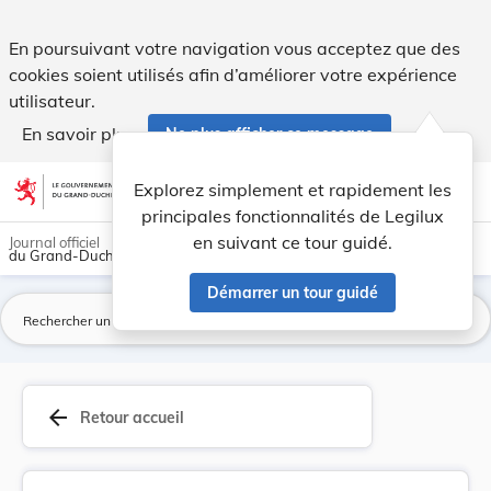
Loi du 9 décembre 1963 ayant pour objet la réor... - Legilux
En poursuivant votre navigation vous acceptez que des
cookies soient utilisés afin d’améliorer votre expérience
utilisateur.
En savoir plus
Ne plus afficher ce message
Aller au contenu
help
light_mode
dark_mode
account_circle
Explorez simplement et rapidement les
Aide
principales fonctionnalités de Legilux
en suivant ce tour guidé.
Journal officiel
du Grand-Duché de Luxembourg
Démarrer un tour guidé
La
arrow_back
Retour accueil