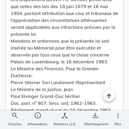
que celles des lois des 18 juin 1879 et 16 mai
1904, portant attribution aux cour et tribunaux de
l’appréciation des circonstances atténuantes
seront applicables aux infractions prévues par la
présente loi.
Mandons et ordonnons que la présente loi soit
insérée au Mémorial pour être exécutée et
observée par tous ceux que la chose concerne.
Palais de Luxembourg, le 16 décembre 1963.
Le Ministre des Finances, Pour la Grande-
Duchesse:
Pierre Werner Son Lieutenant-Représentant
Le Ministre de la Justice, Jean
Paul Elvinger Grand-Duc héritier
Doc. parl. n° 907, Sess. ord. 1962-1963.
Règlement grand-ducal du 16 décembre 1963
search
info
device_hub
save_alt
more_vert
portant détermination de la forme des
nominations aux emplois des carrières de
Chercher
Informations
Relations (13)
Téléchargement
Plus