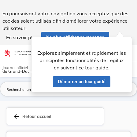
Loi du 26 août 1965 complétant la loi du 7 août... - Legilux
En poursuivant votre navigation vous acceptez que des
cookies soient utilisés afin d’améliorer votre expérience
utilisateur.
En savoir plus
Ne plus afficher ce message
Aller au contenu
help
light_mode
dark_mode
account_circle
Explorez simplement et rapidement les
Aide
principales fonctionnalités de Legilux
en suivant ce tour guidé.
Journal officiel
du Grand-Duché de Luxembourg
Démarrer un tour guidé
La
arrow_back
Retour accueil