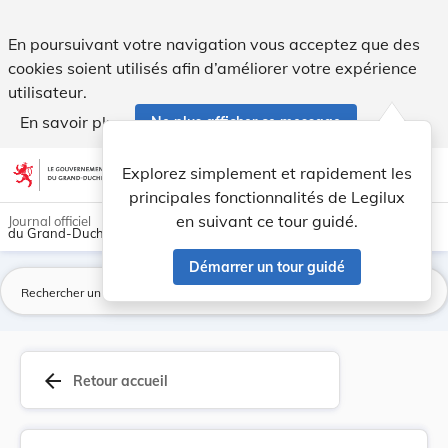
Loi du 20 février 1968 autorisant l'aliénation ... - Legilux
En poursuivant votre navigation vous acceptez que des
cookies soient utilisés afin d’améliorer votre expérience
utilisateur.
En savoir plus
Ne plus afficher ce message
Aller au contenu
help
light_mode
dark_mode
account_circle
Explorez simplement et rapidement les
Aide
principales fonctionnalités de Legilux
en suivant ce tour guidé.
Journal officiel
du Grand-Duché de Luxembourg
Démarrer un tour guidé
La
arrow_back
Retour accueil