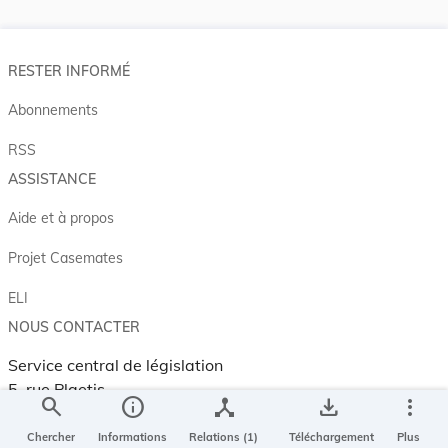
RESTER INFORMÉ
Abonnements
RSS
ASSISTANCE
Aide et à propos
Projet Casemates
ELI
NOUS CONTACTER
Service central de législation
5, rue Plaetis
search
info
device_hub
save_alt
more_vert
L-2338 LUXEMBOURG
Chercher
Informations
Relations (1)
Téléchargement
Plus