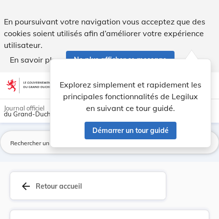
Loi du 18 juin 1969 sur l'enseignement supérieu... - Legilux
En poursuivant votre navigation vous acceptez que des
cookies soient utilisés afin d’améliorer votre expérience
utilisateur.
En savoir plus
Ne plus afficher ce message
Aller au contenu
help
light_mode
dark_mode
account_circle
Explorez simplement et rapidement les
Aide
principales fonctionnalités de Legilux
en suivant ce tour guidé.
Journal officiel
du Grand-Duché de Luxembourg
Démarrer un tour guidé
La
arrow_back
Retour accueil