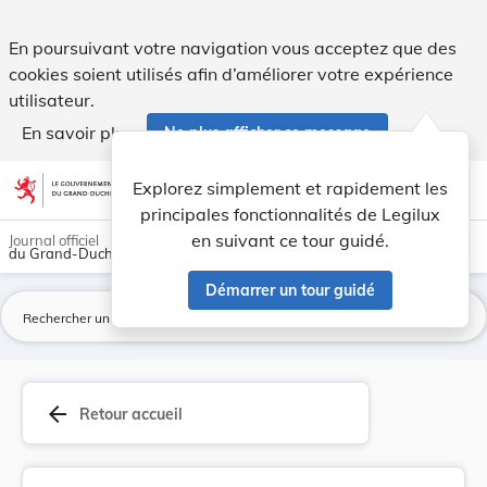
Loi du 23 décembre 1972 portant modification de... - Legilu
En poursuivant votre navigation vous acceptez que des
cookies soient utilisés afin d’améliorer votre expérience
utilisateur.
En savoir plus
Ne plus afficher ce message
Aller au contenu
help
light_mode
dark_mode
account_circle
Explorez simplement et rapidement les
Aide
principales fonctionnalités de Legilux
en suivant ce tour guidé.
Journal officiel
du Grand-Duché de Luxembourg
Démarrer un tour guidé
La
arrow_back
Retour accueil