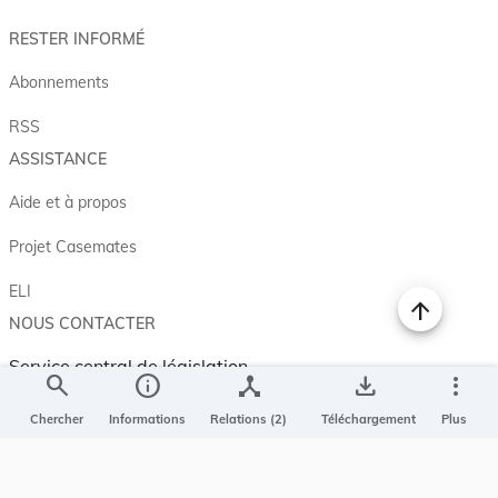
RESTER INFORMÉ
Abonnements
RSS
ASSISTANCE
Aide et à propos
Projet Casemates
ELI
NOUS CONTACTER
Service central de législation
search
info
device_hub
save_alt
more_vert
5, rue Plaetis
L-2338 LUXEMBOURG
Chercher
Informations
Relations (2)
Téléchargement
Plus
info@legilux.public.lu
E-mail