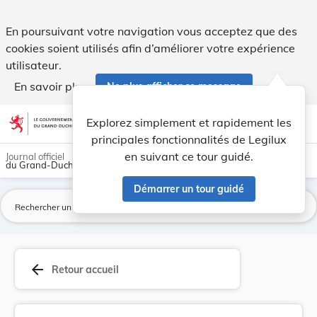
Loi du 11 novembre 1974 portant abrogation de l... - Legilu
En poursuivant votre navigation vous acceptez que des
cookies soient utilisés afin d’améliorer votre expérience
utilisateur.
En savoir plus
Ne plus afficher ce message
Aller au contenu
help
light_mode
dark_mode
account_circle
Explorez simplement et rapidement les
Aide
principales fonctionnalités de Legilux
en suivant ce tour guidé.
Journal officiel
du Grand-Duché de Luxembourg
Démarrer un tour guidé
La
arrow_back
Retour accueil