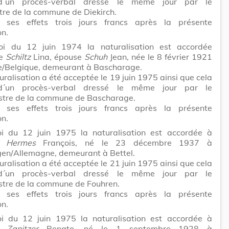
 d´un procès-verbal dressé le même jour par le
re de la commune de Diekirch.
t ses effets trois jours francs après la présente
on.
i du 12 juin 1974 la naturalisation est accordée
e
Schiltz
Lina, épouse
Schuh
Jean, née le 8 février 1921
e/Belgique, demeurant à Bascharage.
uralisation a été acceptée le 19 juin 1975 ainsi que cela
 d´un procès-verbal dressé le même jour par le
tre de la commune de Bascharage.
t ses effets trois jours francs après la présente
on.
i du 12 juin 1975 la naturalisation est accordée à
ur
Hermes
François, né le 23 décembre 1937 à
en/Allemagne, demeurant à Bettel.
uralisation a été acceptée le 21 juin 1975 ainsi que cela
 d´un procès-verbal dressé le même jour par le
tre de la commune de Fouhren.
t ses effets trois jours francs après la présente
on.
i du 12 juin 1975 la naturalisation est accordée à
ur
Zanitzer
Renato, né le 1 septembre 1928 à