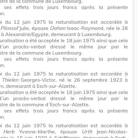
tre de la commune de Luxembourg.
t ses effets trois jours francs après la présente
on.
i du 12 juin 1975 la naturalisation est accordée à
e
Pilossof
Julie, épouse
Dahan
Isaac-Raymond, née le 28
6 à Alexandrie/Egypte, demeurant à Luxembourg.
uralisation a été acceptée le 18 juin 1975 ainsi que cela
 d´un procès-verbal dressé le même jour par le
tre de la commune de Luxembourg.
t ses effets trois jours francs après la présente
on.
i du 12 juin 1975 la naturalisation est accordée à
r
Thielen
Georges-Victor, né le 26 septembre 1923 à
n, demeurant à Esch-sur-Alzette.
uralisation a été acceptée le 18 juin 1975 ainsi que cela
 d´un procès-verbal dressé le même jour par le
tre de la commune d´Esch-sur-Alzette.
t ses effets trois jours francs après la présente
on.
i du 12 juin 1975 la naturalisation est accordée à
e
Herb
Yvonne-Marthe, épouse
Urth
Jean-Nicolas-
 née le 18 juin 1930 à Schifflange, demeurant à Esch-