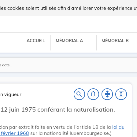
 cookies soient utilisés afin d’améliorer votre expérience ut
ACCUEIL
MÉMORIAL A
MÉMORIAL B
notifications_none
compress
expand
search
n vigueur
 12 juin 1975 conférant la naturalisation.
tion par extrait faite en vertu de l´article 18 de la
loi du
 février 1968
sur la nationalité luxembourgeoise.)