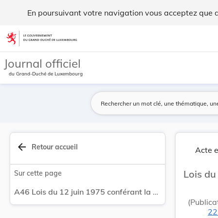
Lois du 12 juin 1975 conférant la naturalisation. - Legilux
En poursuivant votre navigation vous acceptez que des
Aller au contenu
Journal officiel
du Grand-Duché de Luxembourg
arrow_back
Retour accueil
Acte e
Lois du
Sur cette page
A46 Lois du 12 juin 1975 conférant la naturalisation.
(Publica
22