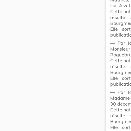
sur-Alzet
Cette nat
résulte
Bourgmes
Elle sor
publicati
― Par lo
Monsieu
Roquebru
Cette nat
résulte
Bourgmes
Elle sor
publicati
― Par lo
Madam
30 décem
Cette nat
résulte
Bourgmes
Elle sor