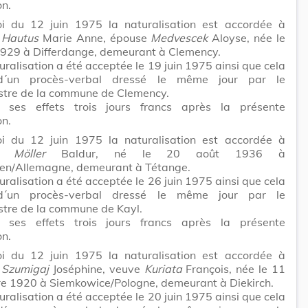
on.
i du 12 juin 1975 la naturalisation est accordée à
e
Hautus
Marie Anne, épouse
Medvescek
Aloyse, née le
1929 à Differdange, demeurant à Clemency.
uralisation a été acceptée le 19 juin 1975 ainsi que cela
 d´un procès-verbal dressé le même jour par le
tre de la commune de Clemency.
t ses effets trois jours francs après la présente
on.
i du 12 juin 1975 la naturalisation est accordée à
ur
Möller
Baldur, né le 20 août 1936 à
en/Allemagne, demeurant à Tétange.
uralisation a été acceptée le 26 juin 1975 ainsi que cela
 d´un procès-verbal dressé le même jour par le
tre de la commune de Kayl.
t ses effets trois jours francs après la présente
on.
i du 12 juin 1975 la naturalisation est accordée à
e
Szumigaj
Joséphine, veuve
Kuriata
François, née le 11
e 1920 à Siemkowice/Pologne, demeurant à Diekirch.
uralisation a été acceptée le 20 juin 1975 ainsi que cela