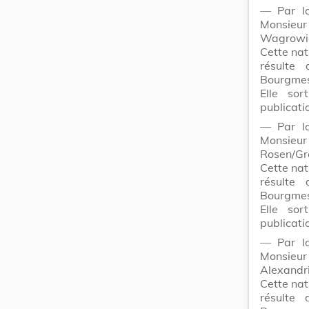
― Par lo
Monsie
Wagrowie
Cette nat
résulte
Bourgmes
Elle sor
publicati
― Par lo
Monsieu
Rosen/Gr
Cette nat
résulte
Bourgmes
Elle sor
publicati
― Par lo
Monsie
Alexandr
Cette nat
résulte