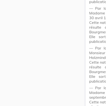
publicati
― Par lo
Madam
30 avril 
Cette nat
résulte
Bourgmes
Elle sor
publicati
― Par lo
Monsie
Holzmind
Cette nat
résulte
Bourgmes
Elle sor
publicati
― Par lo
Madam
septembr
Cette nat