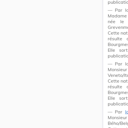
publicati
― Par lo
Madam
née le 
Grevenma
Cette nat
résulte
Bourgmes
Elle sor
publicati
― Par lo
Monsieu
Veneto/It
Cette nat
résulte
Bourgmes
Elle sor
publicati
― Par
l
Monsieu
Bého/Bel