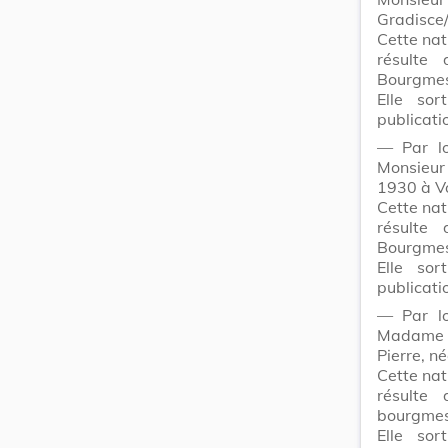
Gradisce
Cette nat
résulte
Bourgmes
Elle sor
publicati
― Par lo
Monsieu
1930 à V
Cette nat
résulte
Bourgmes
Elle sor
publicati
― Par lo
Madam
Pierre, n
Cette nat
résulte
bourgmes
Elle sor