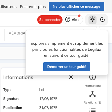
ilisateur.
En savoir plus
Ne plus afficher ce message
help
light_mode
dark_mode
Se connecter
Aide
MÉMORIAL C
TRAITÉS
PROJETS
TEXTES UE
Explorez simplement et rapidement les
principales fonctionnalités de Legilux
Lancer la recherche
Filtres
en suivant ce tour guidé.
Démarrer un tour guidé
info
close
Informations
Fermer la barre latéra
Informations
Type
Loi
device_hub
Signature
12/06/1975
Relations (1)
list
Publication
31/07/1975