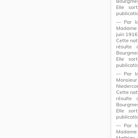
Bourgmes
Elle sor
publicati
― Par lo
Madam
juin 191
Cette nat
résulte
Bourgmes
Elle sor
publicati
― Par lo
Monsieu
Niedercor
Cette nat
résulte
Bourgmes
Elle sor
publicati
― Par lo
Madam
Mathias,