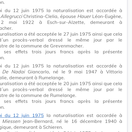
on.
i du 12 juin 1975 la naturalisation est accordée à
e
Allegrucci
Christina-Clelia, épouse
Hauer
Léon-Eugène,
2 mai 1922 à Esch-sur-Alzette, demeurant à
cher.
uralisation a été acceptée le 27 juin 1975 ainsi que cela
 d´un procès-verbal dressé le même jour par le
tre de la commune de Grevenmacher.
t ses effets trois jours francs après la présente
on.
i du 12 juin 1975 la naturalisation est accordée à
r
De Nadai
Giancarlo, né le 9 mai 1947 à Vittorio
alie, demeurant à Rumelange.
uralisation a été acceptée le 20 juin 1975 ainsi que cela
 d´un procès-verbal dressé le même jour par le
tre de la commune de Rumelange.
t ses effets trois jours francs après la présente
on.
oi du 12 juin 1975
la naturalisation est accordée à
r
Miessen
Jean-Bernard, né le 16 décembre 1940 à
gique, demeurant à Schieren.