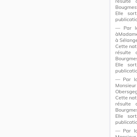
résulte
Bougmest
Elle sor
publicati
― Par lo
àMadam
à Sélang
Cette nat
résulte
Bourgmes
Elle sor
publicati
― Par lo
Monsie
Obersgeg
Cette nat
résulte
Bourgmes
Elle sor
publicati
― Par lo
Monsie