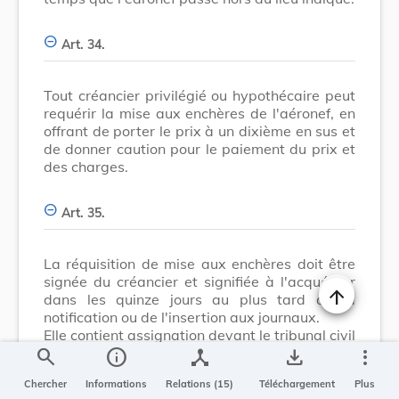
Art. 34.
Tout créancier privilégié ou hypothécaire peut
requérir la mise aux enchères de l'aéronef, en
offrant de porter le prix à un dixième en sus et
de donner caution pour le paiement du prix et
des charges.
Art. 35.
La réquisition de mise aux enchères doit être
signée du créancier et signifiée à l'acquéreur
dans les quinze jours au plus tard de la
Changer la t
notification ou de l'insertion aux journaux.
Elle contient assignation devant le tribunal civil
du lieu où se trouve l'aéronef pour voir
search
info
device_hub
save_alt
more_vert
ordonner qu'il sera procédé aux enchères
Chercher
Informations
Relations (15)
Téléchargement
Plus
requises.