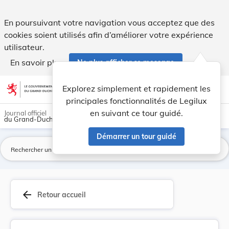
Loi du 29 mars 1978 concernant la reconnaissanc... - Legilu
En poursuivant votre navigation vous acceptez que des
cookies soient utilisés afin d’améliorer votre expérience
utilisateur.
En savoir plus
Ne plus afficher ce message
Aller au contenu
help
light_mode
dark_mode
account_circle
Explorez simplement et rapidement les
Aide
principales fonctionnalités de Legilux
en suivant ce tour guidé.
Journal officiel
du Grand-Duché de Luxembourg
Démarrer un tour guidé
La
arrow_back
Retour accueil