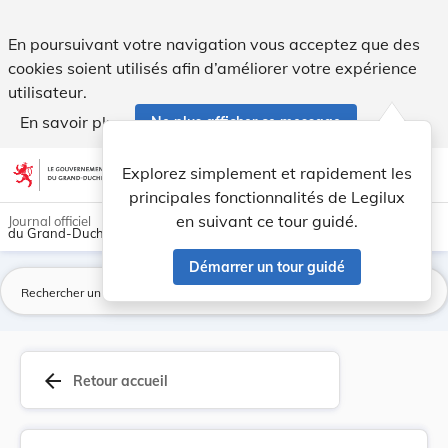
Loi du 13 juin 1978 portant approbation de la C... - Legilux
En poursuivant votre navigation vous acceptez que des
cookies soient utilisés afin d’améliorer votre expérience
utilisateur.
En savoir plus
Ne plus afficher ce message
Aller au contenu
help
light_mode
dark_mode
account_circle
Explorez simplement et rapidement les
Aide
principales fonctionnalités de Legilux
en suivant ce tour guidé.
Journal officiel
du Grand-Duché de Luxembourg
Démarrer un tour guidé
La
arrow_back
Retour accueil