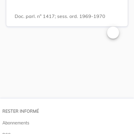
Doc. parl. n° 1417; sess. ord. 1969-1970
Changer la t
RESTER INFORMÉ
Abonnements