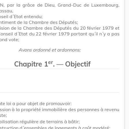
N, par la grâce de Dieu, Grand-Duc de Luxembourg,
assau,
seil d´Etat entendu;
entiment de la Chambre des Députés;
ision de la Chambre des Députés du 20 février 1979 et
Conseil d´Etat du 22 février 1979 portant qu´il n´y a pas
cond vote;
Avons ordonné et ordonnons:
er
Chapitre 1
.
—
Objectif
te loi a pour objet de promouvoir:
ession à la propriété immobilière des personnes à revenu
te;
bilisation régulière de terrains à bâtir;
nstruction d´ensembles de logements à coût modéré;