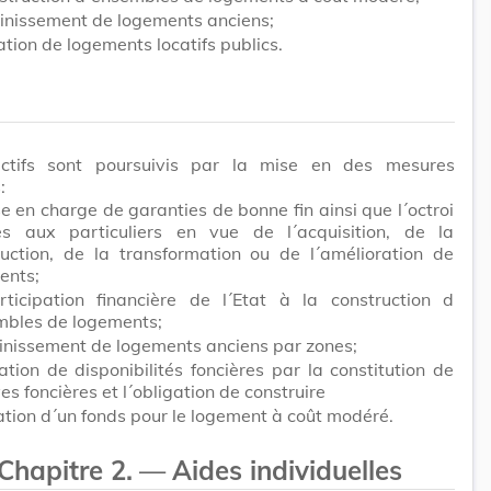
ainissement de logements anciens;
ation de logements locatifs publics.
ctifs sont poursuivis par la mise en des mesures
:
se en charge de garanties de bonne fin ainsi que l´octroi
es aux particuliers en vue de
l´acquisition
, de la
ruction, de la transformation ou de l´amélioration de
ents;
rticipation financière de l´Etat à la construction d
mbles de logements;
ainissement de logements anciens par zones;
ation de disponibilités foncières par la constitution de
es foncières et l´obligation de construire
ation d´un fonds pour le logement à coût modéré.
Chapitre 2.
—
Aides individuelles