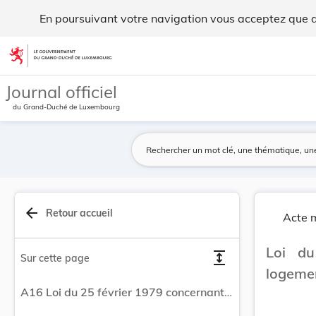
Loi du 25 février 1979 concernant l'aide au log... - Legilux
En poursuivant votre navigation vous acceptez que des
Aller au contenu
Journal officiel
du Grand-Duché de Luxembourg
arrow_back
Retour accueil
Acte m
Loi du
expand
Sur cette page
logeme
A16 Loi du 25 février 1979 concernant l'aide au logement.