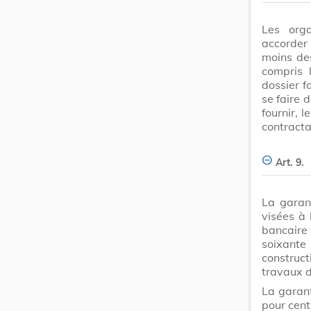
Les orga
accorder
moins de
compris 
dossier f
se faire 
fournir, 
contracta
Art. 9.
La garan
visées à 
bancaire
soixante
construct
travaux d
La garant
pour cent