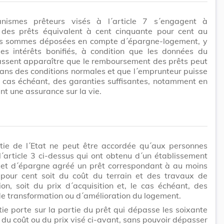
nismes prêteurs visés à l´article 7 s´engagent à
 des prêts équivalent à cent cinquante pour cent au
s sommes déposées en compte d´épargne-logement, y
les intérêts bonifiés, à condition que les données du
assent apparaître que le remboursement des prêts peut
dans des conditions normales et que l´emprunteur puisse
le cas échéant, des garanties suffisantes, notamment en
nt une assurance sur la vie.
tie de l´Etat ne peut être accordée qu´aux personnes
l´article 3 ci-dessus qui ont obtenu d´un établissement
 et d´épargne agréé un prêt correspondant à au moins
 pour cent soit du coût du terrain et des travaux de
ion, soit du prix d´acquisition et, le cas échéant, des
e transformation ou d´amélioration du logement.
ie porte sur la partie du prêt qui dépasse les soixante
 du coût ou du prix visé ci-avant, sans pouvoir dépasser