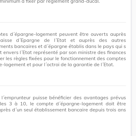
minimum à fixer par règlement grand-ducal.
tes d´épargne-logement peuvent être ouverts auprès
aisse d´Epargne de l´Etat et auprès des autres
ments bancaires et d´épargne établis dans le pays qui s
 envers l´Etat représenté par son ministre des finances
er les règles fixées pour le fonctionnement des comptes
e-logement
et pour l´octroi de la garantie de l´Etat.
 l´emprunteur puisse bénéficier des avantages prévus
cles 3 à 10, le compte
d´épargne-logement
doit être
près d´un seul établissement bancaire depuis trois ans