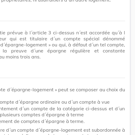
ie prévue à l´article 3 ci-dessus n´est accordée qu´à l
eur qui est titulaire d´un compte spécial dénommé
d´épargne-logement » ou qui, à défaut d´un tel compte,
e la preuve
d´une
épargne régulière et constante
u moins trois ans.
pte d´épargne-logement » peut se composer au choix du
compte d´épargne ordinaire ou d´un compte à vue
intement d´un compte de la catégorie ci-dessus et d´un
 plusieurs comptes d´épargne à terme
ement de comptes d´épargne à terme.
ure d´un compte d´épargne-logement est subordonnée à