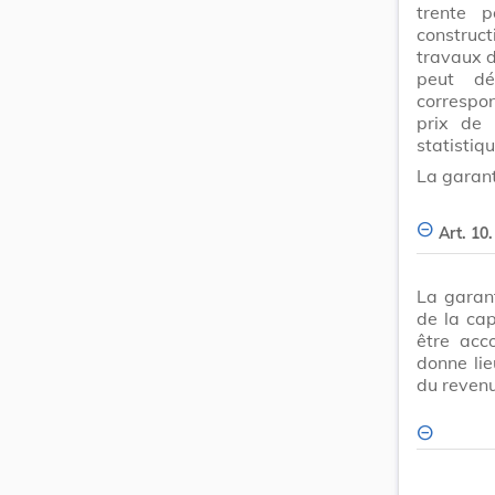
trente 
construct
travaux d
peut dé
correspon
prix de 
statistiq
La garant
Art. 10.
La garant
de la ca
être acc
donne li
du revenu