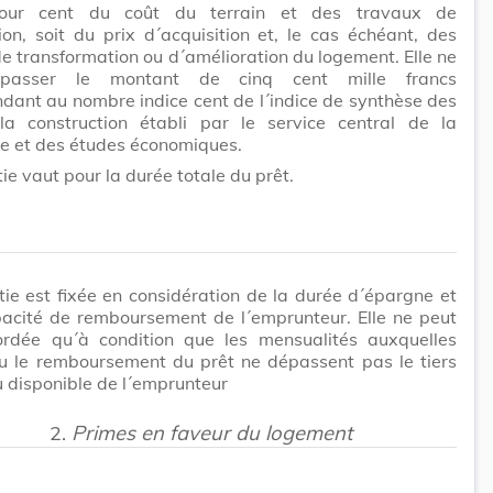
pour cent du coût du terrain et des travaux de
ion, soit du prix
d´acquisition
et, le cas échéant, des
e transformation ou d´amélioration du logement. Elle ne
passer le montant de cinq cent mille francs
dant au nombre indice cent de l´indice de synthèse des
la construction établi par le service central de la
ue et des études économiques.
ie vaut pour la durée totale du prêt.
ie est fixée en considération de la durée d´épargne et
pacité de remboursement de
l´emprunteur
. Elle ne peut
ordée qu´à condition que les mensualités auxquelles
eu le remboursement du prêt ne dépassent pas le tiers
 disponible de l´emprunteur
2.
Primes en faveur du logement