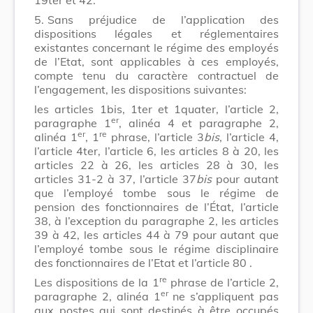
5.
Sans préjudice de l’application des
dispositions légales et réglementaires
existantes concernant le régime des employés
de l’Etat, sont applicables à ces employés,
compte tenu du caractère contractuel de
l’engagement, les dispositions suivantes:
les articles 1bis, 1ter et 1quater, l’article 2,
er
paragraphe 1
, alinéa 4 et paragraphe 2,
er
re
alinéa 1
, 1
phrase,
l’article 3
bis
,
l’article 4,
l’article 4ter, l’article 6, les articles 8 à 20, les
articles 22 à 26, les articles 28 à 30, les
articles 31-2 à 37,
l’article 37
bis
pour autant
que l’employé tombe sous le régime de
pension des fonctionnaires de l’État,
l’article
38, à l’exception du paragraphe 2, les articles
39 à 42
,
les articles 44 à 79 pour autant que
l’employé tombe sous le régime disciplinaire
des fonctionnaires de l’Etat
et l’article 80
.
re
Les dispositions de la 1
phrase de l’article 2,
er
paragraphe 2, alinéa 1
ne s’appliquent pas
aux postes qui sont destinés à être occupés