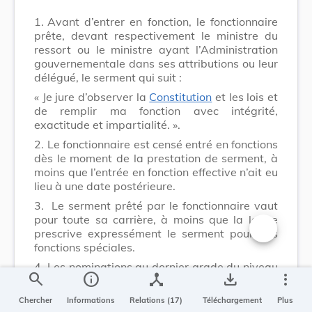
1.
Avant d’entrer en fonction, le fonctionnaire
prête, devant respectivement le ministre du
ressort ou le ministre ayant l’Administration
gouvernementale dans ses attributions ou leur
délégué, le serment qui suit :
« Je jure d’observer la
Constitution
et les lois et
de remplir ma fonction avec intégrité,
exactitude et impartialité. ».
2.
Le fonctionnaire est censé entré en fonctions
dès le moment de la prestation de serment, à
moins que l’entrée en fonction effective n’ait eu
lieu à une date postérieure.
3.
Le serment prêté par le fonctionnaire vaut
pour toute sa carrière, à moins que la loi ne
prescrive expressément le serment pour des
Changer la t
fonctions spéciales.
4.
Les nominations au dernier grade du niveau
search
info
device_hub
save_alt
more_vert
supérieur dans chaque catégorie de
traitement sont faites par le Grand-Duc. Les
Chercher
Informations
Relations (17)
Téléchargement
Plus
nominations aux autres grades sont faites