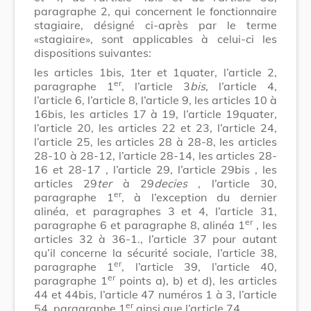
paragraphe 2, qui concernent le fonctionnaire
stagiaire, désigné ci-après par le terme
«stagiaire», sont applicables à celui-ci les
dispositions suivantes:
les articles 1bis, 1ter et 1quater, l’article 2,
er
paragraphe 1
,
l’article 3
bis
,
l’article 4,
l’article 6, l’article 8, l’article 9, les articles 10 à
16bis, les articles 17 à 19, l’article 19quater,
l’article 20, les articles 22 et 23, l’article 24,
l’article 25, les articles 28 à 28-8, les articles
28-10 à 28-12, l’article 28-14, les articles 28-
16 et 28-17 , l’article 29, l’article 29bis
, les
articles 29
ter
à 29
decies
, l’article 30,
er
paragraphe 1
, à l’exception du dernier
alinéa, et paragraphes 3 et 4, l’article 31,
er
paragraphe 6 et paragraphe 8, alinéa 1
, les
articles 32 à 36-1., l’article 37 pour autant
qu’il concerne la sécurité sociale, l’article 38,
er
paragraphe 1
, l’article 39, l’article 40,
er
paragraphe 1
points a), b) et d), les articles
44 et 44bis, l’article 47 numéros 1 à 3, l’article
er
54, paragraphe 1
ainsi que l’article 74.