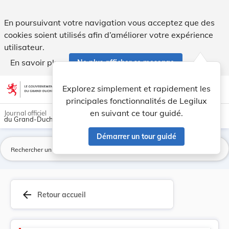
Version consolidée applicable au 01/06/2026 : L... - Legilux
En poursuivant votre navigation vous acceptez que des
cookies soient utilisés afin d’améliorer votre expérience
utilisateur.
En savoir plus
Ne plus afficher ce message
Aller au contenu
help
light_mode
dark_mode
account_circle
Explorez simplement et rapidement les
Aide
principales fonctionnalités de Legilux
en suivant ce tour guidé.
Journal officiel
du Grand-Duché de Luxembourg
Démarrer un tour guidé
La
arrow_back
Retour accueil