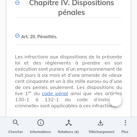
Chapitre IV. Dispositions
pénales
Art. 20.
Pénalités.
Les infractions aux dispositions de la présente
loi et des règlements à prendre en son
exécution sont punies d’un emprisonnement de
huit jours à six mois et d’une amende de «deux
cent cinquante et un à dix mille euros» ou d’une
de ces peines seulement. Les dispositions du
er
live 1
du
code pénal
ainsi que «les articles
130-1 à 132-1 du code d’instruction
criminelle» sont applicables à ces infractions.
Changer la t
Chapitre V. Dispositions
search
info
device_hub
save_alt
more_vert
abrogatoires et transitoires
Chercher
Informations
Relations (4)
Téléchargement
Plus