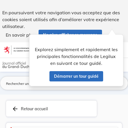
Version consolidée applicable au 25/11/2025 : L... - Legilux
En poursuivant votre navigation vous acceptez que des
cookies soient utilisés afin d’améliorer votre expérience
utilisateur.
En savoir plus
Ne plus afficher ce message
Aller au contenu
help
light_mode
dark_mode
account_circle
Explorez simplement et rapidement les
Aide
principales fonctionnalités de Legilux
en suivant ce tour guidé.
Journal officiel
du Grand-Duché de Luxembourg
Démarrer un tour guidé
La
arrow_back
Retour accueil