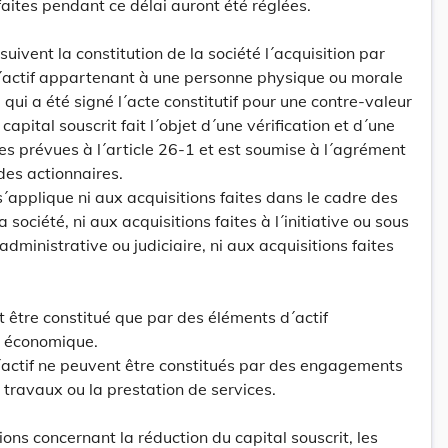
faites pendant ce délai auront été réglées.
suivent la constitution de la société l´acquisition par
d´actif appartenant à une personne physique ou morale
qui a été signé l´acte constitutif pour une contre-valeur
apital souscrit fait l´objet d´une vérification et d´une
les prévues à l´article 26-1 et est soumise à l´agrément
des actionnaires.
s´applique ni aux acquisitions faites dans le cadre des
société, ni aux acquisitions faites à l´initiative ou sous
administrative ou judiciaire, ni aux acquisitions faites
t être constitué que par des éléments d´actif
n économique.
´actif ne peuvent être constitués par des engagements
 travaux ou la prestation de services.
ons concernant la réduction du capital souscrit, les