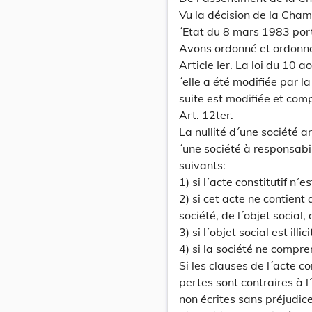
Vu la décision de la Cha
´Etat du 8 mars 1983 port
Avons ordonné et ordonn
Article Ier. La loi du 10 
´elle a été modifiée par la
suite est modifiée et com
Art. 12ter.
La nullité d´une société 
´une société à responsabi
suivants:
1) si l´acte constitutif n´
2) si cet acte ne contient
société, de l´objet social
3) si l´objet social est illi
4) si la société ne comp
Si les clauses de l´acte c
pertes sont contraires à l
non écrites sans préjudic