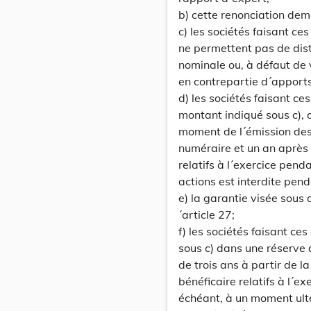
b) cette renonciation dem
c) les sociétés faisant ce
ne permettent pas de dist
nominale ou, à défaut de
en contrepartie d´apport
d) les sociétés faisant c
montant indiqué sous c), d
moment de l´émission des
numéraire et un an après 
relatifs à l´exercice pend
actions est interdite pend
e) la garantie visée sous 
´article 27;
f) les sociétés faisant ce
sous c) dans une réserve q
de trois ans à partir de l
bénéficaire relatifs à l´ex
échéant, à un moment ulté