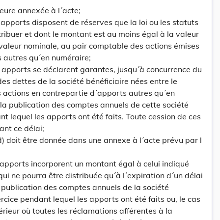
eure annexée à l´acte;
s apports disposent de réserves que la loi ou les statuts
ribuer et dont le montant est au moins égal à la valeur
 valeur nominale, au pair comptable des actions émises
s autres qu´en numéraire;
es apports se déclarent garantes, jusqu´à concurrence du
es dettes de la société bénéficiaire nées entre le
 actions en contrepartie d´apports autres qu´en
la publication des comptes annuels de cette société
ant lequel les apports ont été faits. Toute cession de ces
ant ce délai;
d) doit être donnée dans une annexe à l´acte prévu par l
s apports incorporent un montant égal à celui indiqué
ui ne pourra être distribuée qu´à l´expiration d´un délai
a publication des comptes annuels de la société
ercice pendant lequel les apports ont été faits ou, le cas
rieur où toutes les réclamations afférentes à la