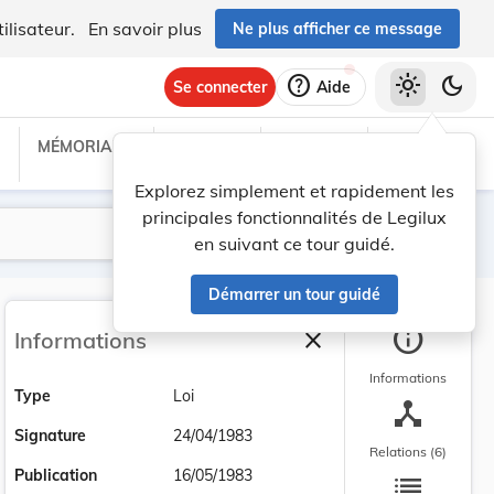
ilisateur.
En savoir plus
Ne plus afficher ce message
help
light_mode
dark_mode
Se connecter
Aide
MÉMORIAL C
TRAITÉS
PROJETS
TEXTES UE
Explorez simplement et rapidement les
principales fonctionnalités de Legilux
Lancer la recherche
Filtres
en suivant ce tour guidé.
Démarrer un tour guidé
info
close
Informations
Fermer la barre latéra
Informations
Type
Loi
device_hub
Signature
24/04/1983
Relations (6)
list
Publication
16/05/1983