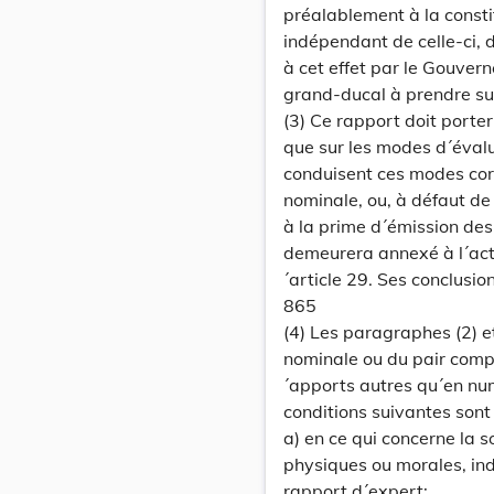
préalablement à la constit
indépendant de celle-ci, 
à cet effet par le Gouver
grand-ducal à prendre sur
(3) Ce rapport doit porter
que sur les modes d´évalu
conduisent ces modes cor
nominale, ou, à défaut de
à la prime d´émission des
demeurera annexé à l´acte
´article 29. Ses conclusi
865
(4) Les paragraphes (2) e
nominale ou du pair compt
´apports autres qu´en num
conditions suivantes sont
a) en ce qui concerne la s
physiques ou morales, ind
rapport d´expert;