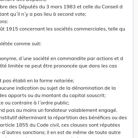
mbre des Députés du 3 mars 1983 et celle du Conseil d
ant qu´il n´y a pas lieu à second vote;
ons:
août 1915 concernant les sociétés commerciales, telle qu
plétée comme suit:
anonyme, d´une société en commandite par actions et d
lité limitée ne peut être prononcée que dans les cas
est pas établi en la forme notariée;
 aucune indication au sujet de la dénomination de la
, des apports ou du montant du capital souscrit;
cite ou contraire à l´ordre public;
rend pas au moins un fondateur valablement engagé.
onstitutif déterminant la répartition des bénéfices ou des
´article 1855 du Code civil, ces clauses sont réputées
e d´autres sanctions; il en est de même de toute autre