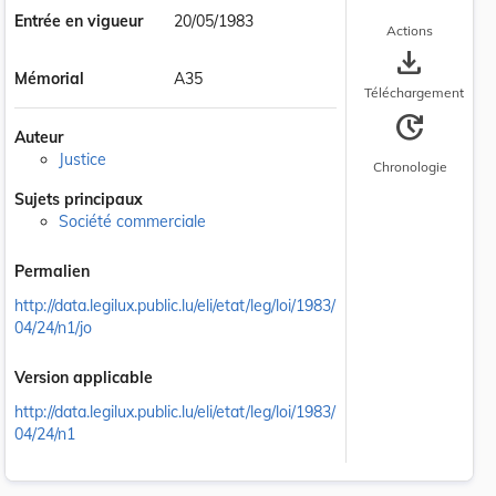
Entrée en vigueur
20/05/1983
Actions
save_alt
Mémorial
A35
Téléchargement
update
Auteur
Justice
Chronologie
Sujets principaux
Société commerciale
Permalien
http://data.legilux.public.lu/eli/etat/leg/loi/1983/
04/24/n1/jo
Version applicable
http://data.legilux.public.lu/eli/etat/leg/loi/1983/
04/24/n1