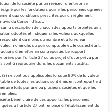
ution de la société par un réviseur d´entreprise
désigné par les fondateurs parmi les personnes agréées
nement aux conditions prescrites par un règlement
 avis du Conseil d´Etat.
 sur la description de chacun des apports projetés ainsi
ation adoptés et indiquer si les valeurs auxquelles
respondent au moins au nombre et à la valeur
 valeur nominale, au pair comptable et, le cas échéant,
 actions à émettre en contrepartie. Le rapport
 prévu par l´article 27 ou au projet d´acte prévu par l
ons sont à reproduire dans les documents susdits.
t (3) ne sont pas applicables lorsque 90% de la valeur
able de toutes les actions sont émis en contrepartie d
éraire faits par une ou plusieurs sociétés et que les
 remplies:
ociété bénéficiaire de ces apports, les personnes
iquées à l´article 27 ont renoncé à l´établissement du