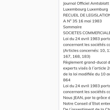
Journal Officiel Amtsbla
Luxembourg Luxemburg
RECUEIL DE LEGISLATIO
A N° 35 16 mai 1983
Sommaire
SOCIETES COMMERCIAL
Loi du 24 avril 1983 port
concernant les sociétés 
(Articles concernés: 10, 1
167, 168, 183)
Règlement grand-ducal du 
experts visés à l´article 
de la loi modifiée du 10 
864
Loi du 24 avril 1983 port
concernant les sociétés 
Nous JEAN, par la grâce
Notre Conseil d´Etat ente
De l´assentiment de la C