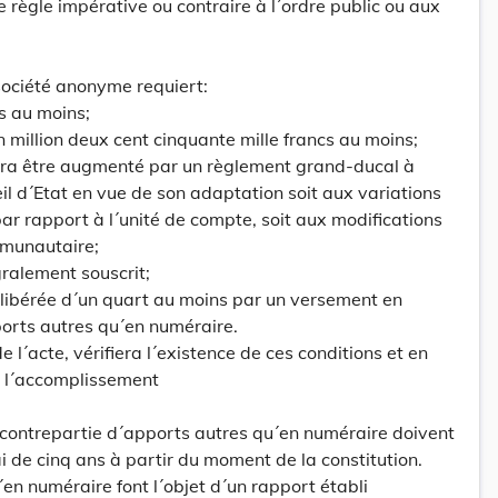
e règle impérative ou contraire à l´ordre public ou aux
 société anonyme requiert:
és au moins;
un million deux cent cinquante mille francs au moins;
rra être augmenté par un règlement grand-ducal à
il d´Etat en vue de son adaptation soit aux variations
ar rapport à l´unité de compte, soit aux modifications
mmunautaire;
égralement souscrit;
 libérée d´un quart au moins par un versement en
orts autres qu´en numéraire.
e l´acte, vérifiera l´existence de ces conditions et en
 l´accomplissement
 contrepartie d´apports autres qu´en numéraire doivent
i de cinq ans à partir du moment de la constitution.
´en numéraire font l´objet d´un rapport établi