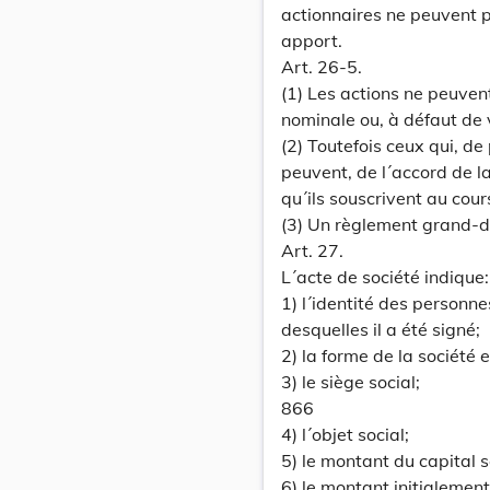
actionnaires ne peuvent p
apport.
Art. 26-5.
(1) Les actions ne peuven
nominale ou, à défaut de 
(2) Toutefois ceux qui, de
peuvent, de l´accord de l
qu´ils souscrivent au cour
(3) Un règlement grand-du
Art. 27.
L´acte de société indique:
1) l´identité des personn
desquelles il a été signé;
2) la forme de la société 
3) le siège social;
866
4) l´objet social;
5) le montant du capital s
6) le montant initialement