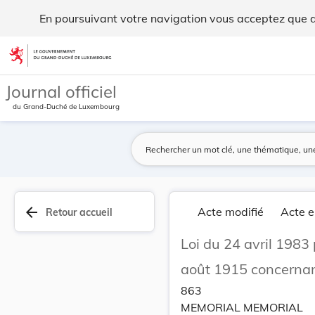
Loi du 24 avril 1983 portant modification de la... - Legilux
En poursuivant votre navigation vous acceptez que des
Aller au contenu
Journal officiel
du Grand-Duché de Luxembourg
arrow_back
Acte modifié
Acte e
Retour accueil
Loi du 24 avril 1983 
août 1915 concernan
863
MEMORIAL MEMORIAL