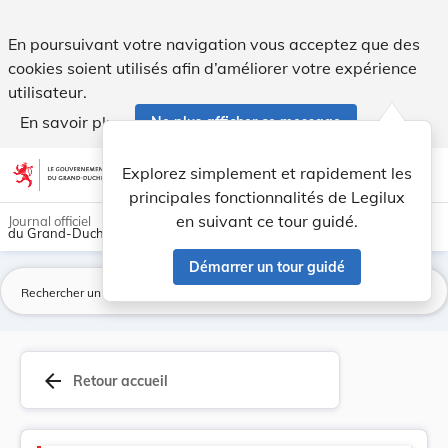
Version consolidée applicable au 01/04/2017 : L... - Legilux
En poursuivant votre navigation vous acceptez que des
cookies soient utilisés afin d’améliorer votre expérience
utilisateur.
En savoir plus
Ne plus afficher ce message
Aller au contenu
help
light_mode
dark_mode
account_circle
Explorez simplement et rapidement les
Aide
principales fonctionnalités de Legilux
en suivant ce tour guidé.
Journal officiel
du Grand-Duché de Luxembourg
Démarrer un tour guidé
La
arrow_back
Retour accueil