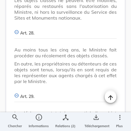
Les objets classés ne peuvent être modifiés,
réparés ou restaurés sans l'autorisation du
Ministre, ni hors la surveillance du Service des
Sites et Monuments nationaux.
Art. 28.
Au moins tous les cinq ans, le Ministre fait
procéder au récolement des objets classés.
En outre, les propriétaires ou détenteurs de ces
objets sont tenus, lorsqu'ils en sont requis de
les représenter aux agents chargés à cet effet
par le Ministre.
Art. 29.
Changer la t
Le déclassement total ou partiel d'un objet
search
info
device_hub
save_alt
more_vert
mobilier classé est prononcé par arrêté motivé
du Gouvernement en conseil, la Commission
Chercher
Informations
Relations (2)
Téléchargement
Plus
des Sites et Monuments nationaux entendue