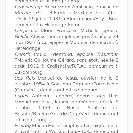
demeurant à Huldange-Forge.
Groenestege
Anna Maria Apollonia, épouse de
Martines
Gabriel Frederik Martinus, sans état,
née le 29 juillet 1931 à Blankenham/Pays-Bas,
demeurant à Huldange-Forge.
Desjardins
Marie Françoise Michelle, épouse
Belche
Aloyse Jean, employée privée, née le 24
mai 1937 à Curepipe/Ile Maurice, demeurant à
Bereldange.
Dorsch
Paula Edeltraud, épouse
Baumann
Frédéric Guillaume Gérard, sans état, née le 2
août 1932 à Crailsheim/R.F.A., demeurant à
Luxembourg.
dos Reis
Manuel de Jesus, ouvrier, né le 8
octobre 1954 à Sao Joao Baptista/Porto Novo
(Cap Vert), demeurant à Luxembourg.
Lopes
Antonia Teodora, épouse dos Reis
Manuel de Jesus, femme de ménage, née le 6
octobre 1956 à Nossa Senhora do
Rosario/Ribeira Grande (Cap/Vert), demeurant
à Luxembourg.
Freitag
Martin Heinz, employé technique, né le
7 avril 1921 à Wolkenstein/R.D.A., demeurant