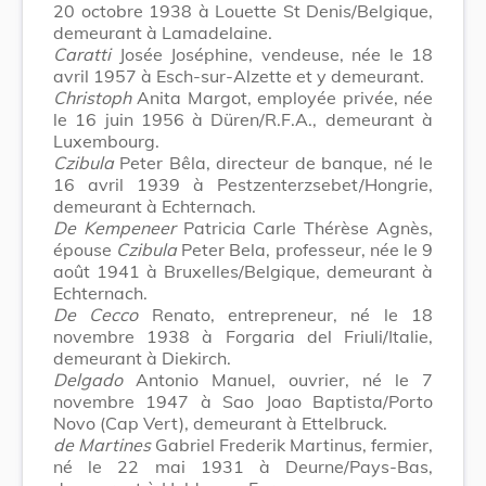
20 octobre 1938 à Louette St Denis/Belgique,
demeurant à Lamadelaine.
Caratti
Josée Joséphine, vendeuse, née le 18
avril 1957 à Esch-sur-Alzette et y demeurant.
Christoph
Anita Margot, employée privée, née
le 16 juin 1956 à Düren/R.F.A., demeurant à
Luxembourg.
Czibula
Peter Bêla, directeur de banque, né le
16 avril 1939 à Pestzenterzsebet/Hongrie,
demeurant à Echternach.
De Kempeneer
Patricia Carle Thérèse Agnès,
épouse
Czibula
Peter Bela, professeur, née le 9
août 1941 à Bruxelles/Belgique, demeurant à
Echternach.
De Cecco
Renato, entrepreneur, né le 18
novembre 1938 à Forgaria del Friuli/Italie,
demeurant à Diekirch.
Delgado
Antonio Manuel, ouvrier, né le 7
novembre 1947 à Sao Joao Baptista/Porto
Novo (Cap Vert), demeurant à Ettelbruck.
de Martines
Gabriel Frederik Martinus, fermier,
né le 22 mai 1931 à Deurne/Pays-Bas,