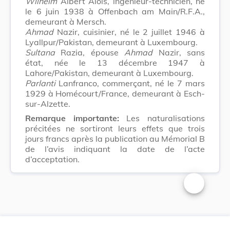
Wilhelm
Albert Alois, ingénieur-technicien, né
le 6 juin 1938 à Offenbach am Main/R.F.A.,
demeurant à Mersch.
Ahmad
Nazir, cuisinier, né le 2 juillet 1946 à
Lyallpur/Pakistan, demeurant à Luxembourg.
Sultana
Razia, épouse
Ahmad
Nazir, sans
état, née le 13 décembre 1947 à
Lahore/Pakistan, demeurant à Luxembourg.
Parlanti
Lanfranco, commerçant, né le 7 mars
1929 à Homécourt/France, demeurant à Esch-
sur-Alzette.
Remarque importante:
Les naturalisations
précitées ne sortiront leurs effets que trois
jours francs après la publication au Mémorial B
de l’avis indiquant la date de l’acte
d’acceptation.
Changer la t