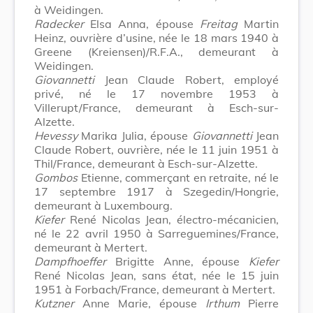
à Weidingen.
Radecker
Elsa Anna, épouse
Freitag
Martin
Heinz, ouvrière d’usine, née le 18 mars 1940 à
Greene (Kreiensen)/R.F.A., demeurant à
Weidingen.
Giovannetti
Jean Claude Robert, employé
privé, né le 17 novembre 1953 à
Villerupt/France, demeurant à Esch-sur-
Alzette.
Hevessy
Marika Julia, épouse
Giovannetti
Jean
Claude Robert, ouvrière, née le 11 juin 1951 à
Thil/France, demeurant à Esch-sur-Alzette.
Gombos
Etienne, commerçant en retraite, né le
17 septembre 1917 à Szegedin/Hongrie,
demeurant à Luxembourg.
Kiefer
René Nicolas Jean, électro-mécanicien,
né le 22 avril 1950 à Sarreguemines/France,
demeurant à Mertert.
Dampfhoeffer
Brigitte Anne, épouse
Kiefer
René Nicolas Jean, sans état, née le 15 juin
1951 à Forbach/France, demeurant à Mertert.
Kutzner
Anne Marie, épouse
Irthum
Pierre