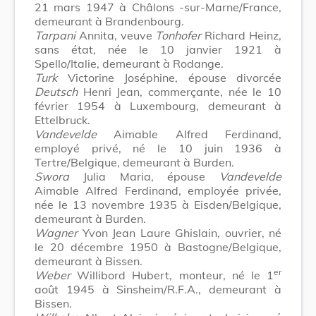
21 mars 1947 à Châlons -sur-Marne/France,
demeurant à Brandenbourg.
Tarpani
Annita, veuve
Tonhofer
Richard Heinz,
sans état, née le 10 janvier 1921 à
Spello/Italie, demeurant à Rodange.
Turk
Victorine Joséphine, épouse divorcée
Deutsch
Henri Jean, commerçante, née le 10
février 1954 à Luxembourg, demeurant à
Ettelbruck.
Vandevelde
Aimable Alfred Ferdinand,
employé privé, né le 10 juin 1936 à
Tertre/Belgique, demeurant à Burden.
Swora
Julia Maria, épouse
Vandevelde
Aimable Alfred Ferdinand, employée privée,
née le 13 novembre 1935 à Eisden/Belgique,
demeurant à Burden.
Wagner
Yvon Jean Laure Ghislain, ouvrier, né
le 20 décembre 1950 à Bastogne/Belgique,
demeurant à Bissen.
er
Weber
Willibord Hubert, monteur, né le 1
août 1945 à Sinsheim/R.F.A., demeurant à
Bissen.