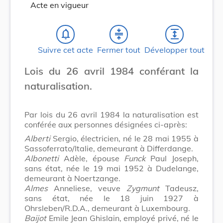
Acte en vigueur
notifications_none
compress
expand
Suivre cet acte
Fermer tout
Développer tout
Lois du 26 avril 1984 conférant la
naturalisation.
Par lois du 26 avril 1984 la naturalisation est
conférée aux personnes désignées ci-après:
Alberti
Sergio, électricien, né le 28 mai 1955 à
Sassoferrato/Italie, demeurant à Differdange.
Albonetti
Adèle, épouse
Funck
Paul Joseph,
sans état, née le 19 mai 1952 à Dudelange,
demeurant à Noertzange.
Almes
Anneliese, veuve
Zygmunt
Tadeusz,
sans état, née le 18 juin 1927 à
Ohrsleben/R.D.A., demeurant à Luxembourg.
Baijot
Emile Jean Ghislain, employé privé, né le