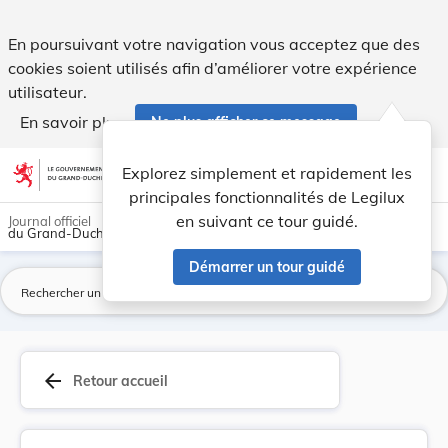
Lois du 26 avril 1984 conférant la naturalisation. - Legilux
En poursuivant votre navigation vous acceptez que des
cookies soient utilisés afin d’améliorer votre expérience
utilisateur.
En savoir plus
Ne plus afficher ce message
Aller au contenu
help
light_mode
dark_mode
account_circle
Explorez simplement et rapidement les
Aide
principales fonctionnalités de Legilux
en suivant ce tour guidé.
Journal officiel
du Grand-Duché de Luxembourg
Démarrer un tour guidé
La
arrow_back
Retour accueil