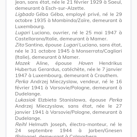
Jean, sans état, née le 21 février 1929 à Saeul,
demeurant à Esch-sur-Alzette.
Ligbado
Géba Géba, employé privé, né le 29
octobre 1935 à Mombindo/Zaïre, demeurant à
Luxembourg.
Lugari
Luciano, ouvrier, né le 25 mai 1947 à
Castellarano/Italie, demeurant à Mamer.
Zito
Santina, épouse
Lugari
Luciano, sans état,
née le 31 octobre 1945 à Monserrato/Cagliari
(Italie), demeurant à Mamer.
Mozek
Aline, épouse
Hoven
Hendrikus
Hubertus Gerardus, catéchète, née le 7 janvier
1947 à Luxembourg, demeurant à Crauthem.
Perka
Andrzej Mieczyslaw, vendeur, né le 16
février 1941 à Varsovie/Pologne, demeurant à
Dudelange.
Lukasiak
Elzbieta Stanislawa, épouse
Perka
Andrzej Mieczyslaw, sans état, née le 27
janvier 1941 à Varsovie/Pologne, demeurant à
Dudelange.
Reihl
Helmuth Joseph, électro-monteur, né le
24 septembre 1944 à Jarben/Gnesen
(Pologne), demeurant à Colmarberg.