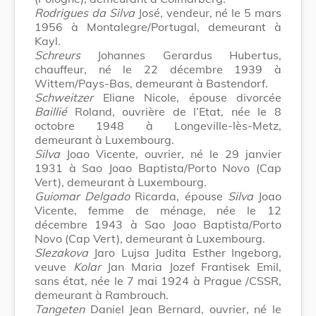
Rodrigues da Silva
José, vendeur, né le 5 mars
1956 à Montalegre/Portugal, demeurant à
Kayl.
Schreurs
Johannes Gerardus Hubertus,
chauffeur, né le 22 décembre 1939 à
Wittem/Pays-Bas, demeurant à Bastendorf.
Schweitzer
Eliane Nicole, épouse divorcée
Baillié
Roland, ouvrière de l’Etat, née le 8
octobre 1948 à Longeville-lès-Metz,
demeurant à Luxembourg.
Silva
Joao Vicente, ouvrier, né le 29 janvier
1931 à Sao Joao Baptista/Porto Novo (Cap
Vert), demeurant à Luxembourg.
Guiomar Delgado
Ricarda, épouse
Silva
Joao
Vicente, femme de ménage, née le 12
décembre 1943 à Sao Joao Baptista/Porto
Novo (Cap Vert), demeurant à Luxembourg.
Slezakova
Jaro Lujsa Judita Esther Ingeborg,
veuve
Kolar
Jan Maria Jozef Frantisek Emil,
sans état, née le 7 mai 1924 à Prague /CSSR,
demeurant à Rambrouch.
Tangeten
Daniel Jean Bernard, ouvrier, né le