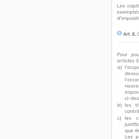
Les capit
exempté
d'imposit
Art. 6.
Pour pou
articles 
a)
l'acqu
dessu
l'occ
nouve
imposa
ci-des
b)
les t
contri
c)
les c
justif
que d
Les p