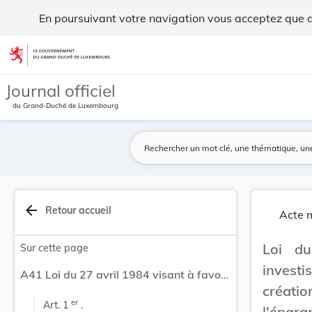
Loi du 27 avril 1984 visant à favoriser les inv... - Legilux
En poursuivant votre navigation vous acceptez que des
Aller au contenu
Journal officiel
du Grand-Duché de Luxembourg
arrow_back
Retour accueil
Acte m
Loi du
Sur cette page
investi
A41 Loi du 27 avril 1984 visant à favoriser les investissements productifs des entreprises et la création d'emplois au moyen de la promotion de l'épargne mobilière.
créati
er
Art. 1 
 .
l'éparg