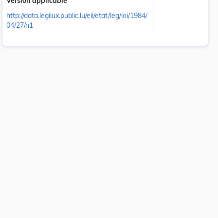
Version applicable
http://data.legilux.public.lu/eli/etat/leg/loi/1984/
04/27/n1