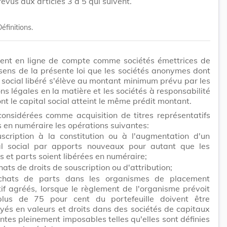
révus aux articles 3 à 5 qui suivent.
éfinitions.
rent en ligne de compte comme sociétés émettrices de
 sens de la présente loi que les sociétés anonymes dont
l social libéré s'élève au montant minimum prévu par les
ons légales en la matière et les sociétés à responsabilité
ont le capital social atteint le même prédit montant.
considérées comme acquisition de titres représentatifs
 en numéraire les opérations suivantes:
uscription à la constitution ou à l'augmentation d'un
al social par apports nouveaux pour autant que les
s et parts soient libérées en numéraire;
hats de droits de souscription ou d'attribution;
chats de parts dans les organismes de placement
tif agréés, lorsque le règlement de l'organisme prévoit
lus de 75 pour cent du portefeuille doivent être
yés en valeurs et droits dans des sociétés de capitaux
ntes pleinement imposables telles qu'elles sont définies