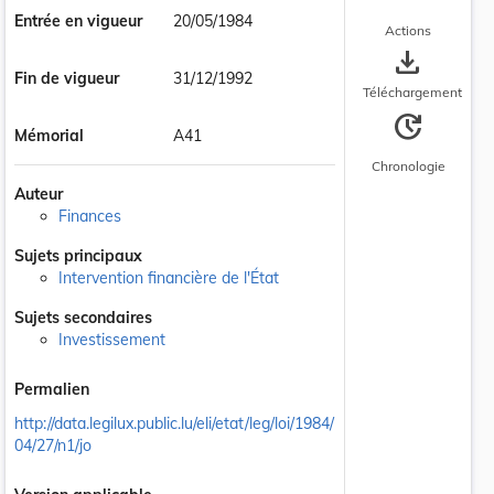
Entrée en vigueur
20/05/1984
Actions
save_alt
Fin de vigueur
31/12/1992
Téléchargement
update
Mémorial
A41
Chronologie
Auteur
Finances
Sujets principaux
Intervention financière de l'État
Sujets secondaires
Investissement
Permalien
http://data.legilux.public.lu/eli/etat/leg/loi/1984/
04/27/n1/jo