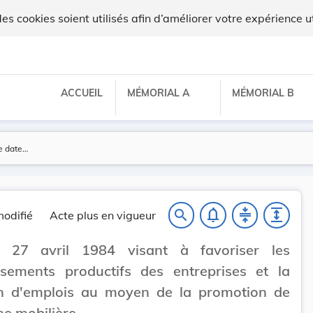
 cookies soient utilisés afin d’améliorer votre expérience ut
ACCUEIL
MÉMORIAL A
MÉMORIAL B
notifications_none
compress
expand
search
odifié
Acte plus en vigueur
 27 avril 1984 visant à favoriser les
ssements productifs des entreprises et la
on d'emplois au moyen de la promotion de
ne mobilière.