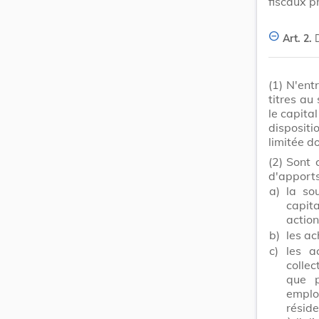
fiscaux p
Art. 2.
D
(1)
N'ent
titres au
le capita
dispositi
limitée d
(2)
Sont 
d'apports
a)
la so
capit
action
b)
les ac
c)
les a
collec
que p
emplo
réside