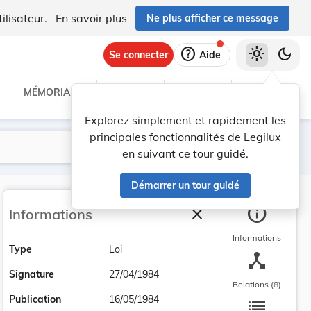
ilisateur.
En savoir plus
Ne plus afficher ce message
help
light_mode
dark_mode
Se connecter
Aide
MÉMORIAL C
TRAITÉS
PROJETS
TEXTES UE
Explorez simplement et rapidement les
principales fonctionnalités de Legilux
Lancer la recherche
Filtres
en suivant ce tour guidé.
Démarrer un tour guidé
info
close
Informations
Fermer la barre latéra
Informations
Type
Loi
device_hub
Signature
27/04/1984
Relations (8)
list
Publication
16/05/1984