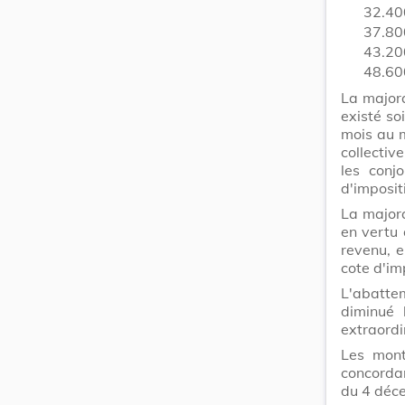
32.400
37.800
43.200
48.60
La majora
existé so
mois au m
collectiv
les conj
d'impositi
La majora
en vertu 
revenu, e
cote d'im
L'abatte
diminué 
extraordin
Les mont
concordan
du 4 déce