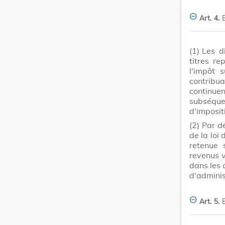
Art. 4.
(1)
Les d
titres r
l'impôt 
contribuab
continuen
subséque
d'imposit
(2)
Par dé
de la loi
retenue 
revenus v
dans les 
d'adminis
Art. 5.