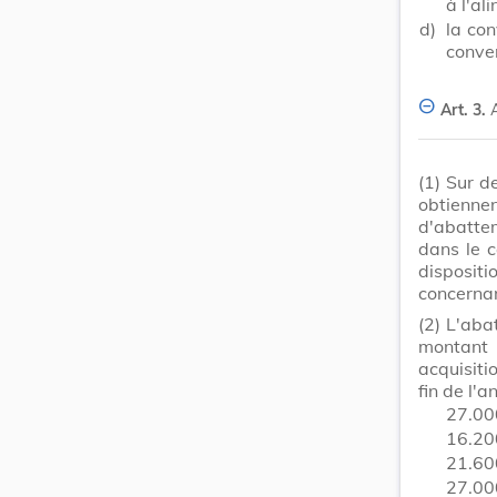
à l'al
d)
la con
conver
Art. 3.
(1)
Sur de
obtienn
d'abattem
dans le c
disposit
concernan
(2)
L'aba
montant
acquisiti
fin de l'
27.000
16.200
21.60
27.000