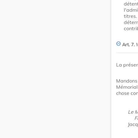
déte
l'admi
titre
déter
contri
Art. 7.
La présen
Mandons 
Mémorial
chose con
Le M
F
Jacq