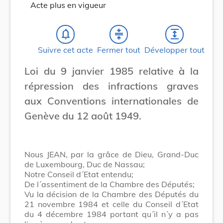
Acte plus en vigueur
notifications_none
compress
expand
Suivre cet acte
Fermer tout
Développer tout
Loi du 9 janvier 1985 relative à la
répression des infractions graves
aux Conventions internationales de
Genève du 12 août 1949.
Nous JEAN, par la grâce de Dieu, Grand-Duc
de Luxembourg, Duc de Nassau;
Notre Conseil d´Etat entendu;
De l´assentiment de la Chambre des Députés;
Vu la décision de la Chambre des Députés du
21 novembre 1984 et celle du Conseil d´Etat
du 4 décembre 1984 portant qu´il n´y a pas