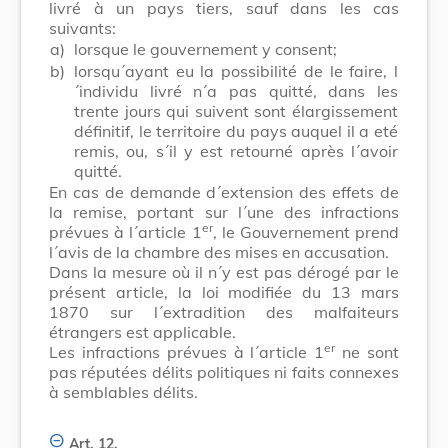
livré à un pays tiers, sauf dans les cas
suivants:
a)
lorsque le gouvernement y consent;
b)
lorsqu´ayant eu la possibilité de le faire, l
´individu livré n´a pas quitté, dans les
trente jours qui suivent sont élargissement
définitif, le territoire du pays auquel il a eté
remis, ou, s´il y est retourné après l´avoir
quitté.
En cas de demande d´extension des effets de
la remise, portant sur l´une des infractions
er
prévues à l´article 1
, le Gouvernement prend
l´avis de la chambre des mises en accusation.
Dans la mesure où il n´y est pas dérogé par le
présent article, la loi modifiée du 13 mars
1870 sur l´extradition des malfaiteurs
étrangers est applicable.
er
Les infractions prévues à l´article 1
ne sont
pas réputées délits politiques ni faits connexes
à semblables délits.
Art. 12.