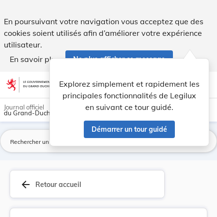
Loi du 9 janvier 1985 relative à la répression ... - Legilux
En poursuivant votre navigation vous acceptez que des
cookies soient utilisés afin d’améliorer votre expérience
utilisateur.
En savoir plus
Ne plus afficher ce message
Aller au contenu
help
light_mode
dark_mode
account_circle
Explorez simplement et rapidement les
Aide
principales fonctionnalités de Legilux
en suivant ce tour guidé.
Journal officiel
du Grand-Duché de Luxembourg
Démarrer un tour guidé
La
arrow_back
Retour accueil