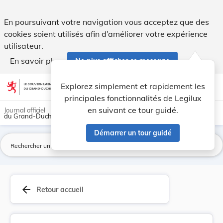
Loi du 17 juin 1986 portant approbation du Prot... - Legilux
En poursuivant votre navigation vous acceptez que des
cookies soient utilisés afin d’améliorer votre expérience
utilisateur.
En savoir plus
Ne plus afficher ce message
Aller au contenu
help
light_mode
dark_mode
account_circle
Explorez simplement et rapidement les
Aide
principales fonctionnalités de Legilux
en suivant ce tour guidé.
Journal officiel
du Grand-Duché de Luxembourg
Démarrer un tour guidé
La
arrow_back
Retour accueil