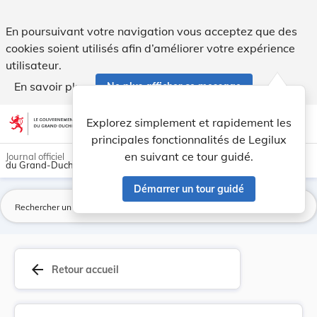
Loi du 19 mars 1988 sur la publicité foncière e... - Legilux
En poursuivant votre navigation vous acceptez que des
cookies soient utilisés afin d’améliorer votre expérience
utilisateur.
En savoir plus
Ne plus afficher ce message
Aller au contenu
help
light_mode
dark_mode
account_circle
Explorez simplement et rapidement les
Aide
principales fonctionnalités de Legilux
en suivant ce tour guidé.
Journal officiel
du Grand-Duché de Luxembourg
Démarrer un tour guidé
La
arrow_back
Retour accueil