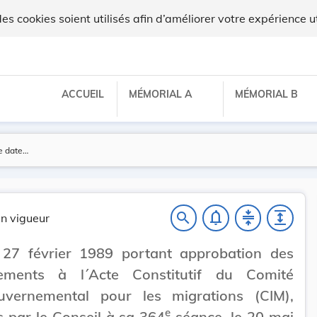
 cookies soient utilisés afin d’améliorer votre expérience ut
ACCUEIL
MÉMORIAL A
MÉMORIAL B
notifications_none
compress
expand
search
n vigueur
 27 février 1989 portant approbation des
ments à l´Acte Constitutif du Comité
ouvernemental pour les migrations (CIM),
e
 par le Conseil à sa 364
séance, le 20 mai