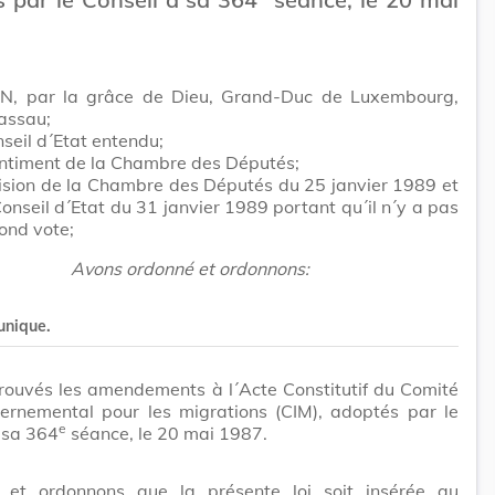
N, par la grâce de Dieu, Grand-Duc de Luxembourg,
assau;
seil d´Etat entendu;
entiment de la Chambre des Députés;
ision de la Chambre des Députés du 25 janvier 1989 et
Conseil d´Etat du 31 janvier 1989 portant qu´il n´y a pas
cond vote;
Avons ordonné et ordonnons:
 unique.
rouvés les amendements à l´Acte Constitutif du Comité
vernemental pour les migrations (CIM), adoptés par le
e
 sa 364
séance, le 20 mai 1987.
et ordonnons que la présente loi soit insérée au