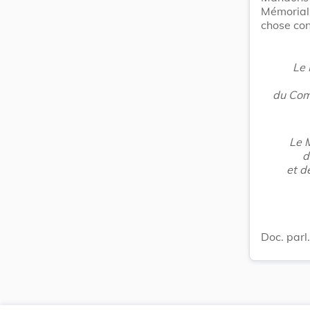
Mémorial
chose con
Le 
du Com
Le M
d
et d
Doc. parl