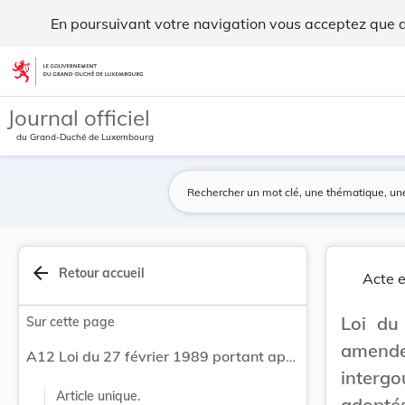
Loi du 27 février 1989 portant approbation des ... - Legilux
En poursuivant votre navigation vous acceptez que des
Aller au contenu
Journal officiel
du Grand-Duché de Luxembourg
arrow_back
Retour accueil
Acte e
Loi du
Sur cette page
amende
A12 Loi du 27 février 1989 portant approbation des amendements à l'Acte Constitutif du Comité intergouvernemental pour les migrations (CIM), adoptés par le Conseil en sa 364e séance, le 20 mai 1987.
interg
Article unique.
adoptés