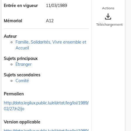
Entrée en vigueur
11/03/1989
Actions
save_alt
Mémorial
A12
Téléchargement
Auteur
Famille, Solidarités, Vivre ensemble et
Accueil
Sujets principaux
Étranger
Sujets secondaires
Comité
Permalien
http://data.legilux.public.lu/eli/etat/leg/loi/1989/
02/27/n2/jo
Version applicable