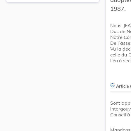
1987.
Nous JEA
Duc de N
Notre Con
De l´ass
Vu la déc
celle du 
lieu à se
Article
Sont app
intergou
Conseil à
Mandons 