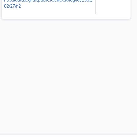
http://data.legilux.public.lu/eli/etat/leg/loi/1989/
02/27/n2
 la taille du texte