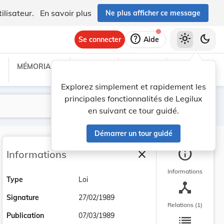
ilisateur.
En savoir plus
Ne plus afficher ce message
help
light_mode
dark_mode
Se connecter
Aide
MÉMORIAL C
TRAITÉS
PROJETS
TEXTES UE
Explorez simplement et rapidement les
principales fonctionnalités de Legilux
Lancer la recherche
Filtres
en suivant ce tour guidé.
Démarrer un tour guidé
info
close
Informations
Fermer la barre latéra
Informations
Type
Loi
device_hub
Signature
27/02/1989
Relations (1)
list
Publication
07/03/1989