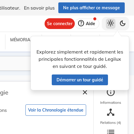
ilisateur.
En savoir plus
Ne plus afficher ce message
help
light_mode
dark_mode
Se connecter
Aide
MÉMORIAL C
TRAITÉS
PROJETS
TEXTES UE
Explorez simplement et rapidement les
principales fonctionnalités de Legilux
Lancer la recherche
Filtres
en suivant ce tour guidé.
Démarrer un tour guidé
info
close
gie
Fermer la barre latéra
Informations
device_hub
ons
Voir la Chronologie étendue
Relations (4)
list