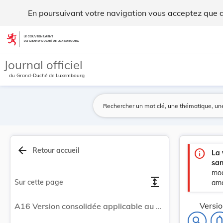
Version consolidée applicable au 01/06/2026 : L... - Legilux
En poursuivant votre navigation vous acceptez que des
Aller au contenu
Journal officiel
du Grand-Duché de Luxembourg
arrow_back
Retour accueil
info
La 
san
mod
expand
Sur cette page
amé
Versio
A16 Version consolidée applicable au 01/06/2026 : Loi du 24 mars 1989 sur la Banque et Caisse d'Epargne de l´Etat, Luxembourg.
notifications
search