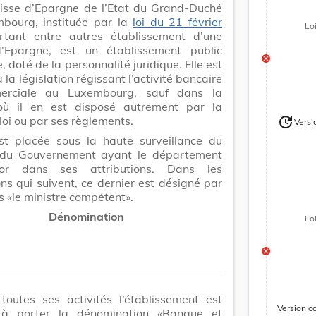
isse d’Epargne de l’Etat du Grand-Duché
bourg, instituée par la
loi du 21 février
Lo
tant entre autres établissement d’une
’Epargne, est un établissement public
 doté de la personnalité juridique. Elle est
 la législation régissant l’activité bancaire
erciale au Luxembourg, sauf dans la
ù il en est disposé autrement par la
loi ou par ses règlements.
update
Versi
Version
est placée sous la haute surveillance du
du Gouvernement ayant le département
or dans ses attributions. Dans les
ons qui suivent, ce dernier est désigné par
s «le ministre compétent».
Dénomination
Lo
toutes ses activités l’établissement est
Version c
 à porter la dénomination «Banque et