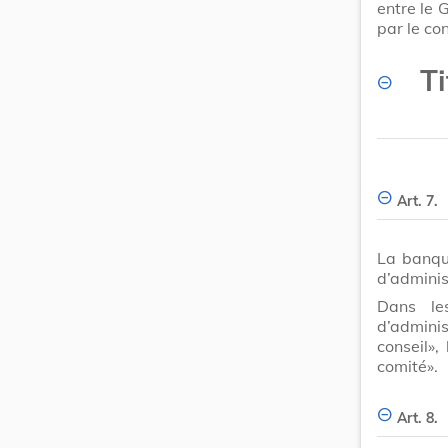
entre le 
par le con
Ti
Art. 7.
La banque
d’adminis
Dans les
d’admini
conseil»,
comité».
Art. 8.