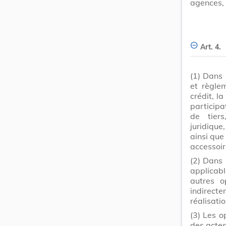
agences,
Art. 4.
(1)
Dans l
et règle
crédit, l
participa
de tier
juridique
ainsi que
accessoire
(2)
Dans 
applicabl
autres o
indirecte
réalisatio
(3)
Les o
des acte