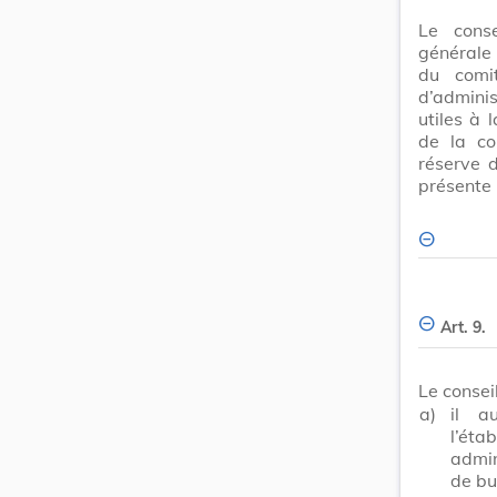
Le conse
générale 
du comi
d’adminis
utiles à 
de la co
réserve 
présente l
Art. 9.
Le consei
a)
il a
l’ét
admin
de bu