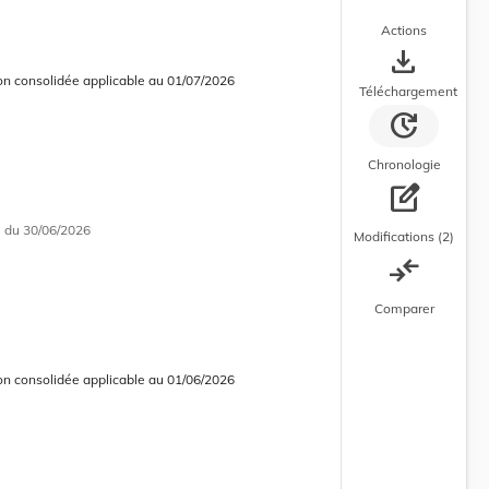
Actions
save_alt
on consolidée applicable au 01/07/2026
 consolidée en cours d’application
Téléchargement
update
Chronologie
edit_square
i
du 30/06/2026
Modifications (2)
compare_arrows
Comparer
on consolidée applicable au 01/06/2026
 courante
 consolidée obsolète