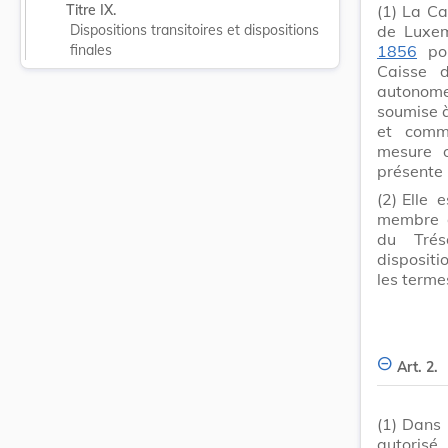
(1)
La Ca
Titre IX.
de Luxem
Dispositions transitoires et dispositions 
1856
por
finales
Caisse d
autonome,
soumise à
et comm
mesure o
présente 
(2)
Elle 
membre 
du Trés
dispositi
les terme
Art. 2.
(1)
Dans 
autorisé