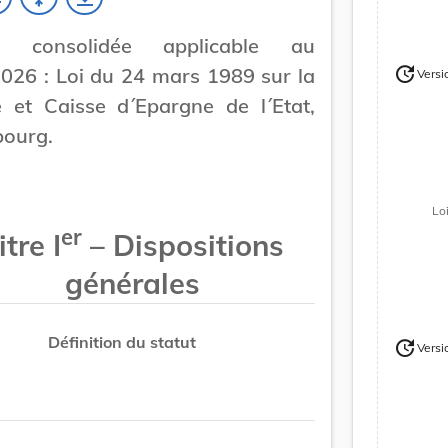
on consolidée applicable au
update
026 : Loi du 24 mars 1989 sur la
Versi
Version
 et Caisse d´Epargne de l´Etat,
ourg.
Lo
er
itre I
– Dispositions
générales
Définition du statut
update
Versi
Version
Version