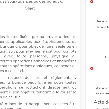
 des sous-agences ou des bureaux.
Objet
Version c
disponibl
es limites fixées par ou en vertu des lois
ments applicables aux établissements de
a banque a pour objet de faire, seule ou en
tion, soit pour elle-même soit pour compte
s, avec toute personne, physique ou
Lo
, toutes opérations bancaires et financières
 toutes opérations analogues, connexes ou
s à celles-ci.
le respect des lois et règlements y
es, la banque peut faire en outre toutes
pérations se rattachant directement ou
Version c
ment à son objet ou tendant à favoriser la
disponibl
n de celui-ci.
Acte d
pérations de la banque sont censées être
s de commerce.