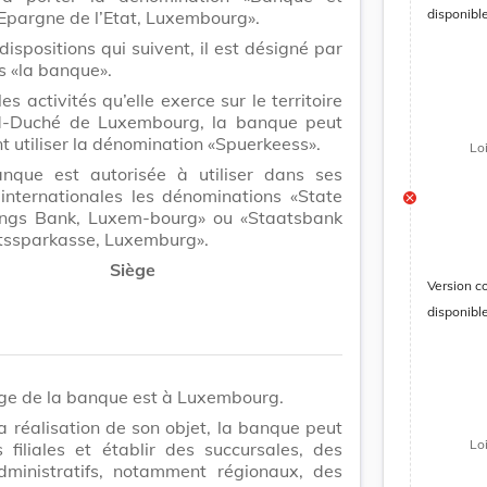
disponibl
Epargne de l’Etat, Luxembourg».
dispositions qui suivent, il est désigné par
s «la banque».
es activités qu’elle exerce sur le territoire
-Duché de Luxembourg, la banque peut
 utiliser la dénomination «Spuerkeess».
Lo
nque est autorisée à utiliser dans ses
 internationales les dénominations «State
ngs Bank, Luxem-bourg» ou «Staatsbank
tssparkasse, Luxemburg».
Siège
Version c
disponibl
ège de la banque est à Luxembourg.
a réalisation de son objet, la banque peut
Lo
 filiales et établir des succursales, des
dministratifs, notamment régionaux, des