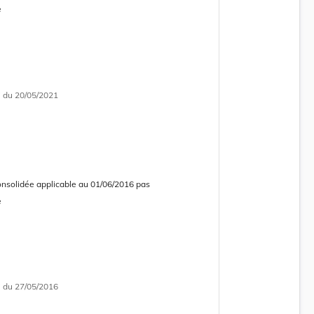
e
i
du 20/05/2021
onsolidée applicable au 01/06/2016 pas
e
i
du 27/05/2016