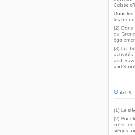
Caisse d’
Dans les 
les terme
(2)
Dans l
du Grand
également
(3)
La ba
activités
and Savi
und Staa
Art. 3.
(1)
Le si
(2)
Pour l
créer des
sièges a