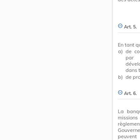
Art. 5.
En tant q
a)
de con
par 
dével
dans t
b)
de pro
Art. 6.
La banqu
missions 
règlement
Gouverne
peuvent 