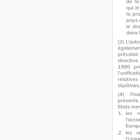
de la
qui le
la pr
pays q
le dr
dans l
(3)
L’aut
égaleme
prévaloi
directiv
1990 pré
l’unific
relativ
diplômes
(4)
Pour 
présente 
Etats me
1.
les r
l’acc
Europ
2.
les r
l’Un