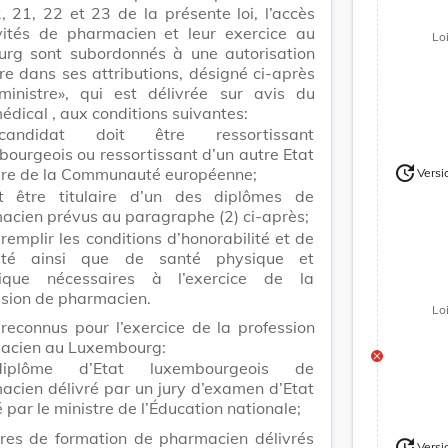
2, 21, 22 et 23 de la présente loi, l’accès
vités de pharmacien et leur exercice au
Lo
rg sont subordonnés à une autorisation
re dans ses attributions, désigné ci-après
ministre», qui est délivrée sur avis du
médical
, aux conditions suivantes:
andidat doit être ressortissant
ourgeois ou ressortissant d’un autre Etat
update
e de la Communauté européenne;
Versi
Version
Version
it être titulaire d’un des diplômes de
acien prévus au paragraphe (2) ci-après;
t remplir les conditions d’honorabilité et de
lité ainsi que de santé physique et
ique nécessaires à l’exercice de la
ssion de pharmacien.
Lo
reconnus pour l’exercice de la profession
acien au Luxembourg:
iplôme d’Etat luxembourgeois de
acien délivré par un jury d’examen d’Etat
é par le ministre de l’Éducation nationale;
itres de formation de pharmacien délivrés
update
Versi