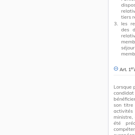
disp
relat
tiers 
3.
les r
des d
relati
membr
séjour
memb
er
Art. 1
Lorsque p
candida
bénéfici
son titre
activit
ministre,
été pré
compéte
européen