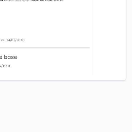
 consolidée obsolète
i
du 14/07/2010
e base
7/1991