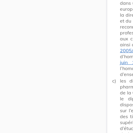
dans 
europ
la di
et du
reco
profe
aux c
ainsi 
2005
d’hom
juin
l’ho
d’ens
c)
les d
pharm
de la
le d
dispo
sur l
des t
supér
d’étu