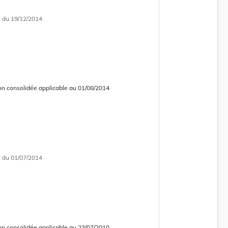
i
du 19/12/2014
on consolidée applicable au 01/08/2014
 courante
 consolidée obsolète
i
du 01/07/2014
on consolidée applicable au 23/07/2010