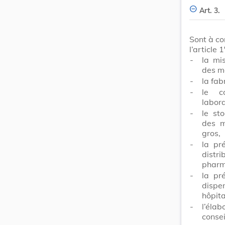
Art. 3.
Sont à co
l’article 1
-
la mi
des m
-
la fab
-
le c
labor
-
le sto
des 
gros,
-
la pr
dist
pharm
-
la pr
disp
hôpit
-
l’élab
consei