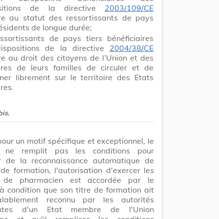
ositions de la directive
2003/109/CE
ive au statut des ressortissants de pays
résidents de longue durée;
essortissants de pays tiers bénéficiaires
ispositions de la directive
2004/38/CE
ve au droit des citoyens de l’Union et des
es de leurs familles de circuler et de
ner librement sur le territoire des Etats
res.
bis
.
our un motif spécifique et exceptionnel, le
t ne remplit pas les conditions pour
er de la reconnaissance automatique de
 de formation, l'autorisation d'exercer les
és de pharmacien est accordée par le
 à condition que son titre de formation ait
alablement reconnu par les autorités
ntes d'un Etat membre de l'Union
ne et qu'il remplisse les conditions