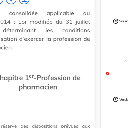
on consolidée applicable au
update
014 : Loi modifiée du 31 juillet
Versi
Version
déterminant les conditions
isation d'exercer la profession de
cien.
Lo
er
hapitre 1
-
Profession de
pharmacien
update
Versi
Version
réserve des dispositions prévues aux