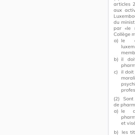
articles 
aux acti
Luxembou
du minist
par «le 
Collège 
a)
le c
luxemb
membr
b)
il do
pharm
c)
il doi
mora
psych
profe
(2)
Sont 
de pharm
a)
le d
pharm
et vis
b)
les t