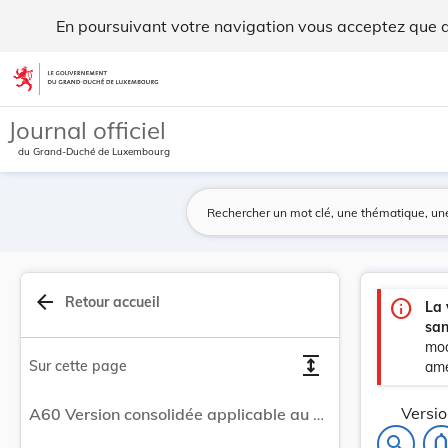
Version consolidée applicable au 01/08/2014 : L... - Legilux
En poursuivant votre navigation vous acceptez que des
Aller au contenu
Journal officiel
du Grand-Duché de Luxembourg
arrow_back
Retour accueil
info
La 
san
mod
expand
Sur cette page
amé
Versio
A60 Version consolidée applicable au 01/08/2014 : Loi modifiée du 31 juillet 1991 déterminant les conditions d'autorisation d'exercer la profession de pharmacien.
notifications
search