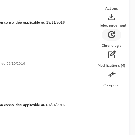
Actions
save_alt
on consolidée applicable au 18/11/2016
 consolidée en cours d’application
Téléchargement
update
Chronologie
edit_square
i
du 28/10/2016
Modifications (4)
compare_arrows
Comparer
on consolidée applicable au 01/01/2015
 consolidée obsolète