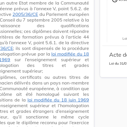
Version
un autre Etat membre de la Communauté
éenne prévus à l’annexe V, point 5.6.2. de
rective
2005/36/CE
du Parlement européen
 Conseil du 7 septembre 2005 relative à la
nnaissance des qualifications
ssionnelles; ces diplômes doivent répondre
ritères de formation prévus à l’article 44
Lo
qu’à l’annexe V, point 5.6.1. de la directive
/36/CE
; ils sont dispensés de la procédure
ologation prévue par la
loi modifiée du 18
Acte d
 1969
sur l’enseignement supérieur et
Loi
du
31/0
mologation des titres et grades
eignement supérieur;
iplômes, certificats ou autres titres de
acien délivrés dans un pays non-membre
 Communauté européenne, à condition que
iplôme ait été homologué suivant les
sitions de la
loi modifiée du 18 juin 1969
’enseignement supérieur et l’homologation
itres et grades étrangers d’enseignement
ieur, qu’il sanctionne le même cycle
des que le diplôme reconnu pour l’exercice