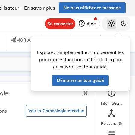
ilisateur.
En savoir plus
Ne plus afficher ce message
help
light_mode
dark_mode
Se connecter
Aide
MÉMORIAL C
TRAITÉS
PROJETS
TEXTES UE
Explorez simplement et rapidement les
principales fonctionnalités de Legilux
Lancer la recherche
Filtres
en suivant ce tour guidé.
Démarrer un tour guidé
info
close
gie
Fermer la barre latéra
Informations
device_hub
ons
Voir la Chronologie étendue
Relations (5)
list