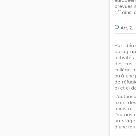
prévues s
er
1
ainsi 
Art. 2.
Par déro
paragraphe
activité
des cas e
collège m
ou à une 
de réfugi
b) et c) de
L’autoris
fixer de
ministr
l’autorisa
un stage
d’une fo