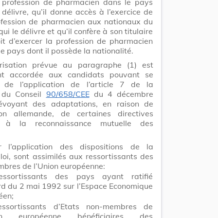
 profession de pharmacien dans le pays
 délivre, qu’il donne accès à l’exercice de
ofession de pharmacien aux nationaux du
ui le délivre et qu’il confère à son titulaire
oit d’exercer la profession de pharmacien
e pays dont il possède la nationalité.
orisation prévue au paragraphe (1) est
nt accordée aux candidats pouvant se
r de l’application de l’article 7 de la
e du Conseil
90/658/CEE
du 4 décembre
voyant des adaptations, en raison de
ation allemande, de certaines directives
es à la reconnaissance mutuelle des
.
l’application des dispositions de la
loi, sont assimilés aux ressortissants des
mbres de l’Union européenne:
essortissants des pays ayant ratifié
ord du 2 mai 1992 sur l’Espace Economique
éen;
essortissants d’Etats non-membres de
ion européenne bénéficiaires des