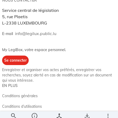
NOUS CONTACTER
Service central de législation
5, rue Plaetis
L-2338 LUXEMBOURG
info@legilux.public.lu
E-mail
My LegiBox
, votre espace personnel.
Se connecter
Enregistrer et organiser vos actes préférés, enregistrer vos
recherches, soyez alerté en cas de modification sur un document
qui vous intéresse.
EN PLUS
Conditions générales
Conditions d’utilisations
search
info
device_hub
save_alt
more_vert
Accessibilité