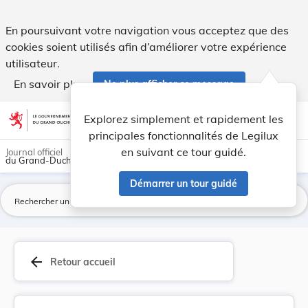
Loi du 22 décembre 1993 concernant le budget de... - Legil
En poursuivant votre navigation vous acceptez que des
cookies soient utilisés afin d’améliorer votre expérience
utilisateur.
En savoir plus
Ne plus afficher ce message
Aller au contenu
help
light_mode
dark_mode
account_circle
Explorez simplement et rapidement les
Aide
principales fonctionnalités de Legilux
en suivant ce tour guidé.
Journal officiel
du Grand-Duché de Luxembourg
Démarrer un tour guidé
La
arrow_back
Retour accueil