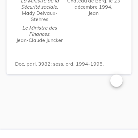
La Ministre de la
Château de Berg, le 23
Sécurité sociale,
décembre 1994.
Mady Delvaux-
Jean
Stehres
Le Ministre des
Finances,
Jean-Claude Juncker
Doc. parl. 3982; sess. ord. 1994-1995.
Changer la t