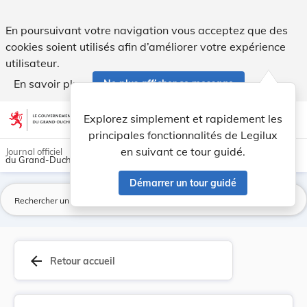
Loi du 23 décembre 1994 portant ajustement des ... - Legil
En poursuivant votre navigation vous acceptez que des
cookies soient utilisés afin d’améliorer votre expérience
utilisateur.
En savoir plus
Ne plus afficher ce message
Aller au contenu
help
light_mode
dark_mode
account_circle
Explorez simplement et rapidement les
Aide
principales fonctionnalités de Legilux
en suivant ce tour guidé.
Journal officiel
du Grand-Duché de Luxembourg
Démarrer un tour guidé
La
arrow_back
Retour accueil