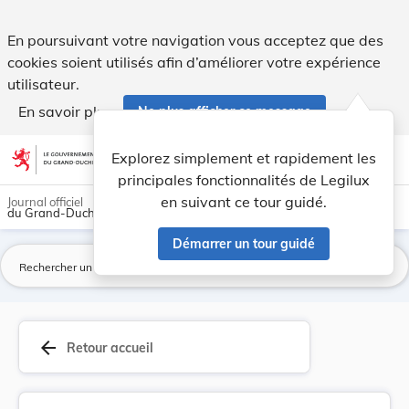
Loi du 18 mars 1995 portant approbation de la C... - Legilu
En poursuivant votre navigation vous acceptez que des
cookies soient utilisés afin d’améliorer votre expérience
utilisateur.
En savoir plus
Ne plus afficher ce message
Aller au contenu
help
light_mode
dark_mode
account_circle
Explorez simplement et rapidement les
Aide
principales fonctionnalités de Legilux
en suivant ce tour guidé.
Journal officiel
du Grand-Duché de Luxembourg
Démarrer un tour guidé
La
arrow_back
Retour accueil