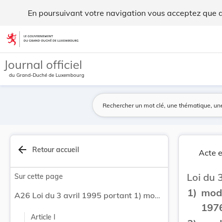
Loi du 3 avril 1995 portant 1) modification de... - Legilux
En poursuivant votre navigation vous acceptez que des
Aller au contenu
Journal officiel
du Grand-Duché de Luxembourg
arrow_back
Retour accueil
Acte e
Loi du 
Sur cette page
1)
modi
A26 Loi du 3 avril 1995 portant 1) modification de la loi modifiée du 9 décembre 1976 relative à l'organisation du notariat et 2) modification de la loi du 4 décembre 1990 portant organisation du service des huissiers de justice.
1976
Article I