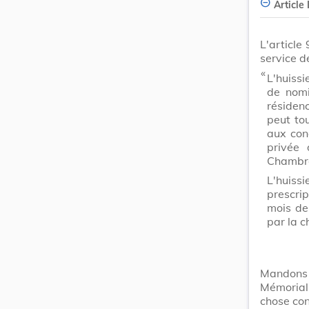
Article I
L'article
service d
​ «
L'huissi
de nomi
résidenc
peut tou
aux con
privée 
Chambre
L'huiss
prescrip
mois de
par la c
Mandons 
Mémorial
chose con