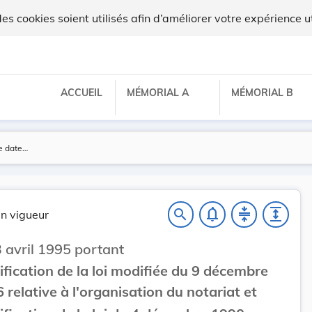
 cookies soient utilisés afin d’améliorer votre expérience ut
ACCUEIL
MÉMORIAL A
MÉMORIAL B
notifications_none
compress
expand
search
n vigueur
3 avril 1995 portant
fication de la loi modifiée du 9 décembre
 relative à l'organisation du notariat et