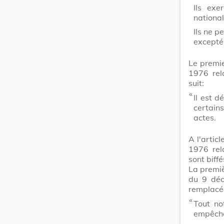
Ils exe
national
Ils ne p
excepté 
Le premie
1976 rel
suit:
​ «
Il est 
certains
actes.
A l'articl
1976 rela
sont biff
La premi
du 9 déc
remplacée
​ «
Tout no
empêché,