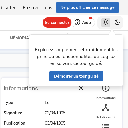
ilisateur.
En savoir plus
Ne plus afficher ce message
help
light_mode
dark_mode
Se connecter
Aide
MÉMORIAL C
TRAITÉS
PROJETS
TEXTES UE
Explorez simplement et rapidement les
principales fonctionnalités de Legilux
Lancer la recherche
Filtres
en suivant ce tour guidé.
Démarrer un tour guidé
info
close
Informations
Fermer la barre latéra
Informations
Type
Loi
device_hub
Signature
03/04/1995
Relations (3)
list
Publication
03/04/1995