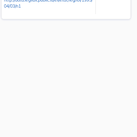
http://data.legilux.public.lu/eli/etat/leg/loi/1995/
04/03/n1