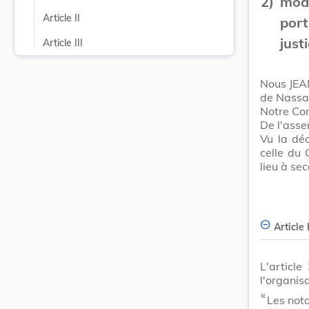
2)
modi
Article II
port
justi
Article III
Nous JEA
de Nassa
Notre Con
De l'ass
Vu la dé
celle du 
lieu à se
Article 
L'articl
l'organis
​ «
Les nota