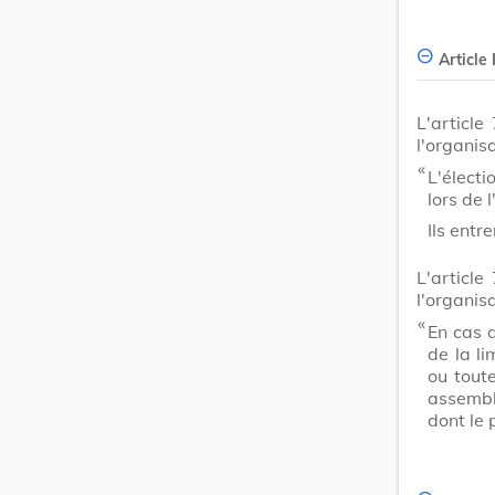
Article I
L'articl
l'organis
​ «
L'élect
lors de 
Ils entr
L'articl
l'organis
​ «
En cas 
de la li
ou tout
assembl
dont le 