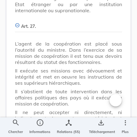
Etat étranger ou par une institution
internationale ou supranationale.
Art. 27.
L’agent de la coopération est placé sous
l’autorité du ministre. Dans l’exercice de sa
mission de coopération il est tenu aux devoirs
résultant du statut des fonctionnaires.
Il exécute ses missions avec dévouement et
intégrité et met en oeuvre les instructions de
ses supérieurs hiérarchiques.
Il s’abstient de toute intervention dans les
affaires politiques des pays où il exécute sa
mission de coopération.
Changer la t
Il ne peut accepter ni directement, ni
indirectement, des avantages matériels dont
search
info
device_hub
save_alt
more_vert
l’acceptation pourrait le mettre en conflit avec
les obligations et défenses que lui imposent les
Chercher
Informations
Relations (55)
Téléchargement
Plus
lois et les règlements et notamment le présent