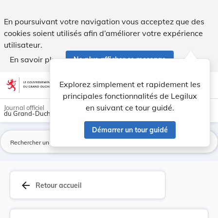
Loi du 6 janvier 1996 sur la coopération au dév... - Legilux
En poursuivant votre navigation vous acceptez que des
cookies soient utilisés afin d’améliorer votre expérience
utilisateur.
En savoir plus
Ne plus afficher ce message
Aller au contenu
help
light_mode
dark_mode
account_circle
Explorez simplement et rapidement les
Aide
principales fonctionnalités de Legilux
en suivant ce tour guidé.
Journal officiel
du Grand-Duché de Luxembourg
Démarrer un tour guidé
La
arrow_back
Retour accueil