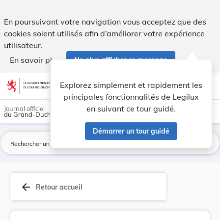
Loi du 1er juillet 1996 concernant l'approfondi... - Legilux
En poursuivant votre navigation vous acceptez que des
cookies soient utilisés afin d’améliorer votre expérience
utilisateur.
En savoir plus
Ne plus afficher ce message
Aller au contenu
help
light_mode
dark_mode
account_circle
Explorez simplement et rapidement les
Aide
principales fonctionnalités de Legilux
en suivant ce tour guidé.
Journal officiel
du Grand-Duché de Luxembourg
Démarrer un tour guidé
La
arrow_back
Retour accueil