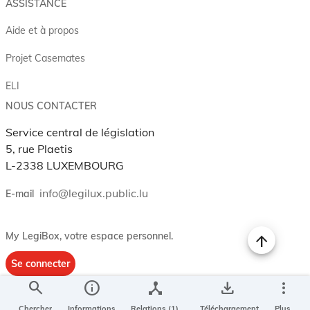
ASSISTANCE
Aide et à propos
Projet Casemates
ELI
NOUS CONTACTER
Service central de législation
5, rue Plaetis
L-2338 LUXEMBOURG
info@legilux.public.lu
E-mail
My LegiBox
, votre espace personnel.
Se connecter
search
info
device_hub
save_alt
more_vert
Enregistrer et organiser vos actes préférés, enregistrer vos
recherches, soyez alerté en cas de modification sur un document
Chercher
Informations
Relations (1)
Téléchargement
Plus