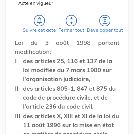
Acte en vigueur
notifications_none
compress
expand
Suivre cet acte
Fermer tout
Développer tout
Loi du 3 août 1998 portant
modification:
I
des articles 25, 116 et 137 de la
loi modifiée du 7 mars 1980 sur
l'organisation judiciaire,
II
des articles 805-1, 847 et 875 du
code de procédure civile, et de
l'article 236 du code civil,
III
des articles X, XIII et XI de la loi du
11 août 1996 sur la mise en état
en matière de procédure civile