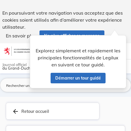
Loi du 3 août 1998 portant modification I. des... - Legilux
En poursuivant votre navigation vous acceptez que des
cookies soient utilisés afin d’améliorer votre expérience
utilisateur.
En savoir plus
Ne plus afficher ce message
Aller au contenu
help
light_mode
dark_mode
account_circle
Explorez simplement et rapidement les
Aide
principales fonctionnalités de Legilux
en suivant ce tour guidé.
Journal officiel
du Grand-Duché de Luxembourg
Démarrer un tour guidé
La
arrow_back
Retour accueil