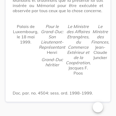
Mandons et ordonnons que la présente loi soit
insérée au Mémorial pour être exécutée et
observée par tous ceux que la chose concerne.
Palais de
Pour le
Le Ministre
Le
Luxembourg,
Grand-Duc:
des Affaires
Ministre
le 18 mai
Son
Etrangères,
des
1999.
Lieutenant-
du
Finances,
Représentant
Commerce
Jean-
Henri
Extérieur et
Claude
de la
Juncker
Grand-Duc
Coopération,
héritier
Jacques F.
Poos
Doc. par. no. 4504: sess. ord. 1998-1999.
Changer la t