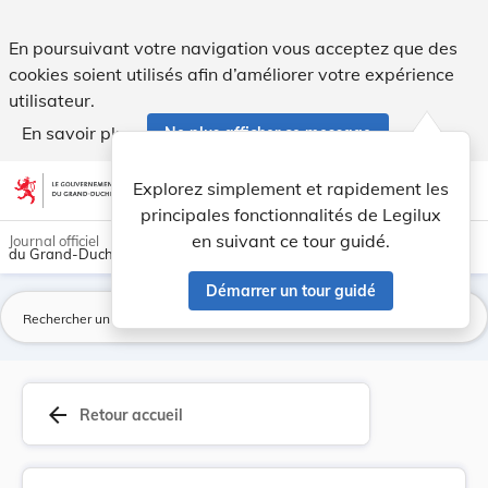
Loi du 18 mai 1999 portant approbation de la Co... - Legilux
En poursuivant votre navigation vous acceptez que des
cookies soient utilisés afin d’améliorer votre expérience
utilisateur.
En savoir plus
Ne plus afficher ce message
Aller au contenu
help
light_mode
dark_mode
account_circle
Explorez simplement et rapidement les
Aide
principales fonctionnalités de Legilux
en suivant ce tour guidé.
Journal officiel
du Grand-Duché de Luxembourg
Démarrer un tour guidé
La
arrow_back
Retour accueil