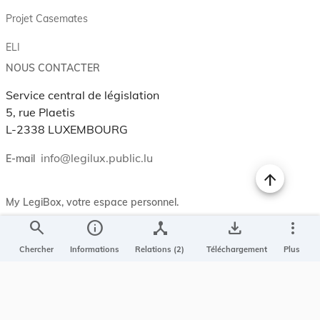
Projet Casemates
ELI
NOUS CONTACTER
Service central de législation
5, rue Plaetis
L-2338 LUXEMBOURG
info@legilux.public.lu
E-mail
My LegiBox
, votre espace personnel.
search
info
device_hub
save_alt
more_vert
Se connecter
Chercher
Informations
Relations (2)
Téléchargement
Plus
Enregistrer et organiser vos actes préférés, enregistrer vos
recherches, soyez alerté en cas de modification sur un document
qui vous intéresse.
EN PLUS