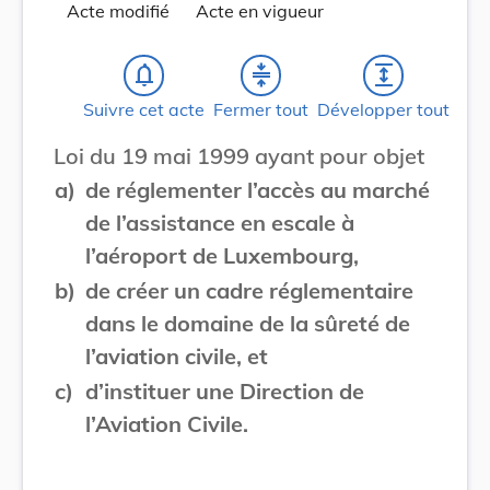
Acte modifié
Acte en vigueur
notifications_none
compress
expand
Suivre cet acte
Fermer tout
Développer tout
Loi du 19 mai 1999 ayant pour objet
a)
de réglementer l’accès au marché
de l’assistance en escale à
l’aéroport de Luxembourg,
b)
de créer un cadre réglementaire
dans le domaine de la sûreté de
l’aviation civile, et
c)
d’instituer une Direction de
l’Aviation Civile.