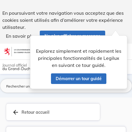
Loi du 19 mai 1999 ayant pour objet a) de régle... - Legilux
En poursuivant votre navigation vous acceptez que des
cookies soient utilisés afin d’améliorer votre expérience
utilisateur.
En savoir plus
Ne plus afficher ce message
Aller au contenu
help
light_mode
dark_mode
account_circle
Explorez simplement et rapidement les
Aide
principales fonctionnalités de Legilux
en suivant ce tour guidé.
Journal officiel
du Grand-Duché de Luxembourg
Démarrer un tour guidé
La
arrow_back
Retour accueil