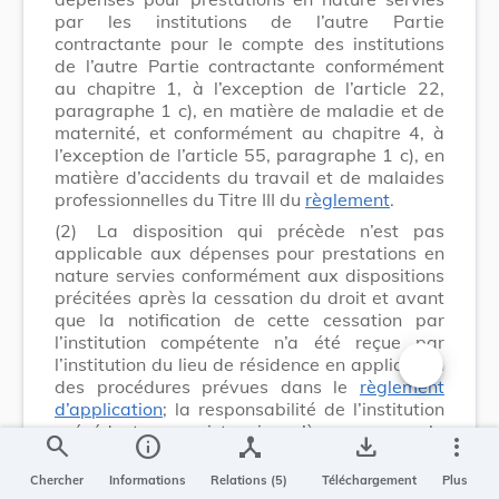
par les institutions de l’autre Partie
contractante pour le compte des institutions
de l’autre Partie contractante conformément
au chapitre 1, à l’exception de l’article 22,
paragraphe 1 c), en matière de maladie et de
maternité, et conformément au chapitre 4, à
l’exception de l’article 55, paragraphe 1 c), en
matière d’accidents du travail et de malaides
professionnelles du Titre III du
règlement
.
(2)
La disposition qui précède n’est pas
applicable aux dépenses pour prestations en
nature servies conformément aux dispositions
précitées après la cessation du droit et avant
que la notification de cette cessation par
l’institution compétente n’a été reçue par
l’institution du lieu de résidence en application
des procédures prévues dans le
règlement
Changer la t
d’application
; la responsabilité de l’institution
précédente persiste jusqu’à ce que la
search
info
device_hub
save_alt
more_vert
notification d’une telle cessation est reçue par
l’institution du lieu de résidence.
Chercher
Informations
Relations (5)
Téléchargement
Plus
Article 3