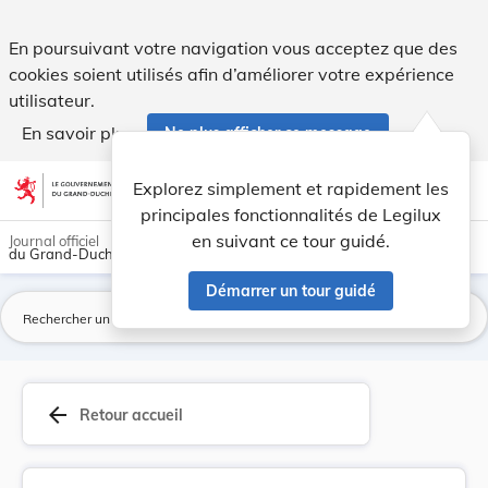
Loi du 14 janvier 2000 portant approbation de l... - Legilux
En poursuivant votre navigation vous acceptez que des
cookies soient utilisés afin d’améliorer votre expérience
utilisateur.
En savoir plus
Ne plus afficher ce message
Aller au contenu
help
light_mode
dark_mode
account_circle
Explorez simplement et rapidement les
Aide
principales fonctionnalités de Legilux
en suivant ce tour guidé.
Journal officiel
du Grand-Duché de Luxembourg
Démarrer un tour guidé
La
arrow_back
Retour accueil