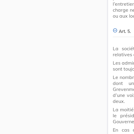
l’entret
charge ne
ou aux lo
Art. 5.
La socié
relatives
Les admin
sont touj
Le nombr
dont u
Grevenma
d’une voi
deux.
La moitié
le prési
Gouverne
En cas d