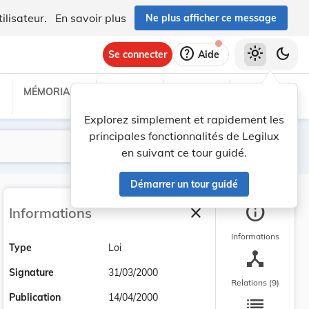
ilisateur.
En savoir plus
Ne plus afficher ce message
help
light_mode
dark_mode
Se connecter
Aide
MÉMORIAL C
TRAITÉS
PROJETS
TEXTES UE
Explorez simplement et rapidement les
principales fonctionnalités de Legilux
Lancer la recherche
Filtres
en suivant ce tour guidé.
Démarrer un tour guidé
info
close
Informations
Fermer la barre latéra
Informations
Type
Loi
device_hub
Signature
31/03/2000
Relations (9)
list
Publication
14/04/2000