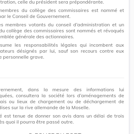
tration, celle du président sera prépondérante.
embres du collège des commissaires est nommé et
ar le Conseil de Gouvernement.
es membres votants du conseil d’administration et un
u collège des commissaires sont nommés et révoqués
emblée générale des actionnaires.
ssume les responsabilités légales qui incombent aux
rateurs désignés par lui, sauf son recours contre eux
e personnelle grave.
ernement, dans la mesure des informations lui
uées, consultera la société lors d’aménagements de
uais ou lieux de chargement ou de déchargement de
ses sur la rive allemande de la Moselle.
é est tenue de donner son avis dans un délai de trois
ès quoi il pourra être passé outre.