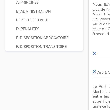
A. PRINCIPES
Nous JEA
Duc de N
B. ADMINISTRATION
Notre Con
De l’ass
C. POLICE DU PORT
Vu la déc
celle du 
D. PENALITES
à second 
E. DISPOSITION ABROGATOIRE
F. DISPOSITION TRANSITOIRE
er
Art. 1
.
Le Port d
Mertert 
entre le
superfici
annexé fa