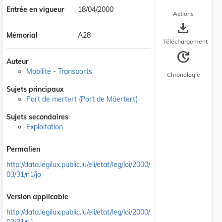
Entrée en vigueur
18/04/2000
Actions
save_alt
Mémorial
A28
Téléchargement
update
Auteur
Mobilité - Transports
Chronologie
Sujets principaux
Port de mertert (Port de Mäertert)
Sujets secondaires
Exploitation
Permalien
http://data.legilux.public.lu/eli/etat/leg/loi/2000/
03/31/n1/jo
Version applicable
http://data.legilux.public.lu/eli/etat/leg/loi/2000/