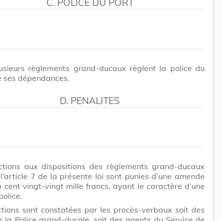
C. POLICE DU PORT
usieurs règlements grand-ducaux règlent la police du
e ses dépendances.
D. PENALITES
actions aux dispositions des règlements grand-ducaux
l’article 7 de la présente loi sont punies d’une amende
à cent vingt-vingt mille francs, ayant le caractère d’une
police.
ctions sont constatées par les procès-verbaux soit des
 la Police grand-ducale, soit des agents du Service de