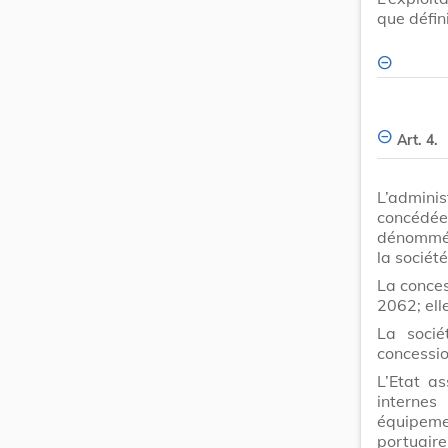
que défini
Art. 4.
L’admini
concédée
dénommée
la société
La conces
2062; ell
La socié
concessio
L’Etat as
internes
équipeme
portuaire