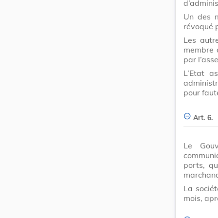
d’adminis
Un des m
révoqué p
Les autr
membre d
par l’ass
L’Etat a
administ
pour faut
Art. 6.
Le Gouv
communiq
ports, q
marchandi
La sociét
mois, apr