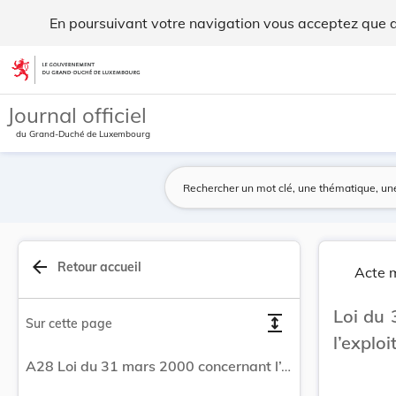
Loi du 31 mars 2000 concernant l’administration... - Legilux
En poursuivant votre navigation vous acceptez que des
Aller au contenu
Journal officiel
du Grand-Duché de Luxembourg
arrow_back
Retour accueil
Acte m
Loi du 
expand
Sur cette page
l’explo
A28 Loi du 31 mars 2000 concernant l’administration et l’exploitation du Port de Mertert.