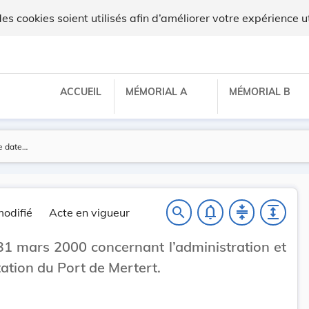
 cookies soient utilisés afin d’améliorer votre expérience ut
ACCUEIL
MÉMORIAL A
MÉMORIAL B
notifications_none
compress
expand
search
odifié
Acte en vigueur
31 mars 2000 concernant l’administration et
itation du Port de Mertert.