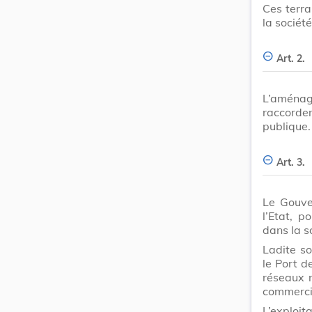
Ces terra
la société
Art. 2.
L’aménag
raccorde
publique.
Art. 3.
Le Gouve
l’Etat, 
dans la so
Ladite so
le Port 
réseaux r
commerci
L’exploit