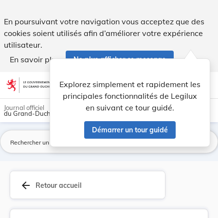
Loi du 14 août 2000 portant approbation de la C... - Legilux
En poursuivant votre navigation vous acceptez que des
cookies soient utilisés afin d’améliorer votre expérience
utilisateur.
En savoir plus
Ne plus afficher ce message
Aller au contenu
help
light_mode
dark_mode
account_circle
Explorez simplement et rapidement les
Aide
principales fonctionnalités de Legilux
en suivant ce tour guidé.
Journal officiel
du Grand-Duché de Luxembourg
Démarrer un tour guidé
La
arrow_back
Retour accueil