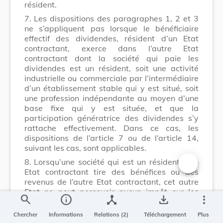
résident.
7.
Les dispositions des paragraphes 1, 2 et 3
ne s’appliquent pas lorsque le bénéficiaire
effectif des dividendes, résident d’un Etat
contractant, exerce dans l’autre Etat
contractant dont la société qui paie les
dividendes est un résident, soit une activité
industrielle ou commerciale par l’intermédiaire
d’un établissement stable qui y est situé, soit
une profession indépendante au moyen d’une
base fixe qui y est située, et que la
participation génératrice des dividendes s’y
rattache effectivement. Dans ce cas, les
dispositions de l’article 7 ou de l’article 14,
suivant les cas, sont applicables.
8.
Lorsqu’une société qui est un résident d’un
Etat contractant tire des bénéfices ou des
Changer la t
revenus de l’autre Etat contractant, cet autre
Etat ne peut percevoir aucun impôt sur les
search
info
device_hub
save_alt
more_vert
dividendes payés par la société, sauf dans la
mesure où ces dividendes sont payés à un
Chercher
Informations
Relations (2)
Téléchargement
Plus
résident de cet autre Etat ou dans la mesure