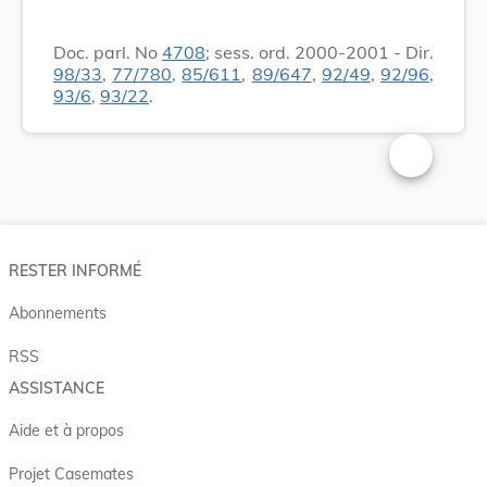
Doc. parl. No
4708
; sess. ord. 2000-2001 - Dir.
98/33
,
77/780
,
85/611
,
89/647
,
92/49
,
92/96
,
93/6
,
93/22
.
Changer la t
RESTER INFORMÉ
Abonnements
RSS
ASSISTANCE
Aide et à propos
Projet Casemates