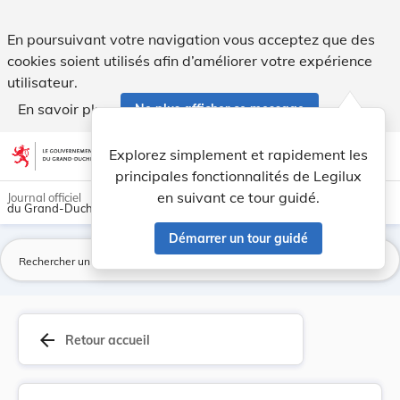
Loi du 1er août 2001 portant: - transposition ... - Legilux
En poursuivant votre navigation vous acceptez que des
cookies soient utilisés afin d’améliorer votre expérience
utilisateur.
En savoir plus
Ne plus afficher ce message
Aller au contenu
help
light_mode
dark_mode
account_circle
Explorez simplement et rapidement les
Aide
principales fonctionnalités de Legilux
en suivant ce tour guidé.
Journal officiel
du Grand-Duché de Luxembourg
Démarrer un tour guidé
La
arrow_back
Retour accueil