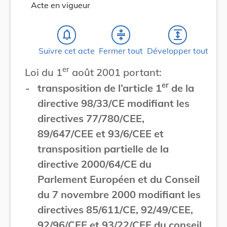
Acte en vigueur
notifications_none
compress
expand
Suivre cet acte
Fermer tout
Développer tout
er
Loi du 1
août 2001 portant:
er
-
transposition de l’article 1
de la
directive 98/33/CE modifiant les
directives 77/780/CEE,
89/647/CEE et 93/6/CEE et
transposition partielle de la
directive 2000/64/CE du
Parlement Européen et du Conseil
du 7 novembre 2000 modifiant les
directives 85/611/CE, 92/49/CEE,
92/96/CEE et 93/22/CEE du conseil