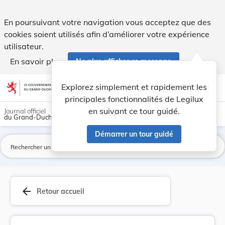
Loi du 21 décembre 2001 portant habilitation po... - Legilux
En poursuivant votre navigation vous acceptez que des
cookies soient utilisés afin d’améliorer votre expérience
utilisateur.
En savoir plus
Ne plus afficher ce message
Aller au contenu
help
light_mode
dark_mode
account_circle
Explorez simplement et rapidement les
Aide
principales fonctionnalités de Legilux
en suivant ce tour guidé.
Journal officiel
du Grand-Duché de Luxembourg
Démarrer un tour guidé
La
arrow_back
Retour accueil