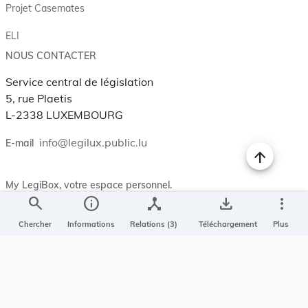
Projet Casemates
ELI
NOUS CONTACTER
Service central de législation
5, rue Plaetis
L-2338 LUXEMBOURG
info@legilux.public.lu
E-mail
My LegiBox
, votre espace personnel.
search
info
device_hub
save_alt
more_vert
Se connecter
Chercher
Informations
Relations (3)
Téléchargement
Plus
Enregistrer et organiser vos actes préférés, enregistrer vos
recherches, soyez alerté en cas de modification sur un document
qui vous intéresse.
EN PLUS
Conditions générales