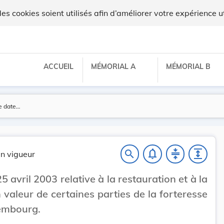
 cookies soient utilisés afin d’améliorer votre expérience ut
ACCUEIL
MÉMORIAL A
MÉMORIAL B
notifications_none
compress
expand
search
n vigueur
5 avril 2003 relative à la restauration et à la
 valeur de certaines parties de la forteresse
embourg.