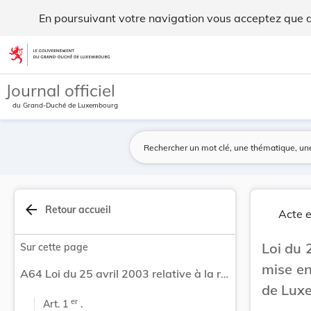
Loi du 25 avril 2003 relative à la restauration... - Legilux
En poursuivant votre navigation vous acceptez que des
Aller au contenu
Journal officiel
du Grand-Duché de Luxembourg
arrow_back
Retour accueil
Acte e
Loi du 2
Sur cette page
mise en
A64 Loi du 25 avril 2003 relative à la restauration et à la mise en valeur de certaines parties de la forteresse de Luxembourg.
de Lux
er
Art. 1 
 .