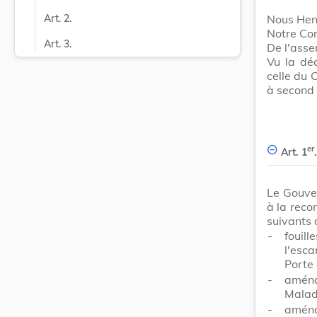
Nous Hen
Art. 2.
Notre Con
Art. 3.
De l'ass
Vu la dé
celle du 
à second 
er
Art. 1
.
Le Gouver
à la reco
suivants 
-
foui
l'esca
Porte 
-
aména
Malad
-
aména