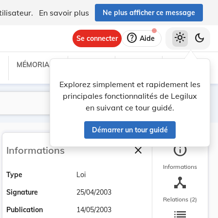
ilisateur.
En savoir plus
Ne plus afficher ce message
help
light_mode
dark_mode
Se connecter
Aide
MÉMORIAL C
TRAITÉS
PROJETS
TEXTES UE
Explorez simplement et rapidement les
principales fonctionnalités de Legilux
Lancer la recherche
Filtres
en suivant ce tour guidé.
Démarrer un tour guidé
info
close
Informations
Fermer la barre latéra
Informations
Type
Loi
device_hub
Signature
25/04/2003
Relations (2)
list
Publication
14/05/2003