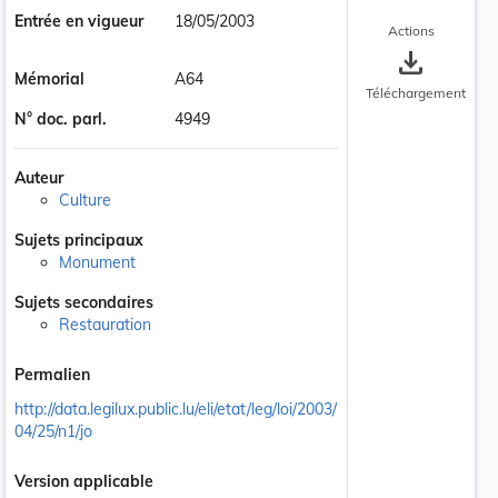
Entrée en vigueur
18/05/2003
Actions
save_alt
Mémorial
A64
Téléchargement
N° doc. parl.
4949
Auteur
Culture
Sujets principaux
Monument
Sujets secondaires
Restauration
Permalien
http://data.legilux.public.lu/eli/etat/leg/loi/2003/
04/25/n1/jo
Version applicable