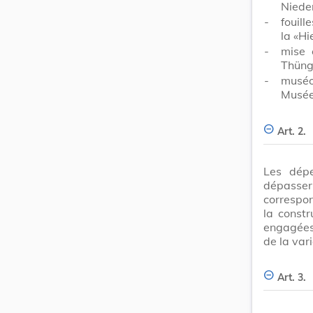
Niede
-
fouill
la «Hi
-
mise 
Thüng
-
muséo
Musée
Art. 2.
Les dépe
dépasse
correspon
la const
engagées,
de la vari
Art. 3.