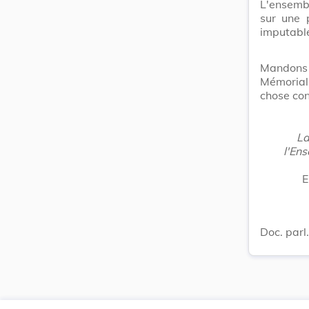
L'ensembl
sur une 
imputable
Mandons 
Mémorial
chose con
La
l'Ens
E
Doc. par