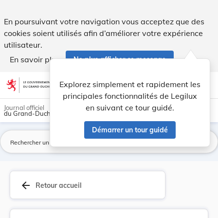
Loi du 12 janvier 2004 portant création d’un ét... - Legilux
En poursuivant votre navigation vous acceptez que des
cookies soient utilisés afin d’améliorer votre expérience
utilisateur.
En savoir plus
Ne plus afficher ce message
Aller au contenu
help
light_mode
dark_mode
account_circle
Explorez simplement et rapidement les
Aide
principales fonctionnalités de Legilux
en suivant ce tour guidé.
Journal officiel
du Grand-Duché de Luxembourg
Démarrer un tour guidé
La
arrow_back
Retour accueil