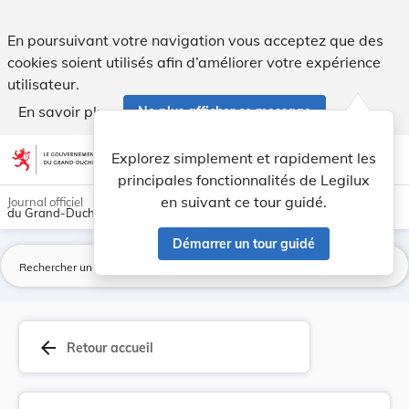
Lois du 13 janvier 2004 conférant la naturalisa... - Legilux
En poursuivant votre navigation vous acceptez que des
cookies soient utilisés afin d’améliorer votre expérience
utilisateur.
En savoir plus
Ne plus afficher ce message
Aller au contenu
help
light_mode
dark_mode
account_circle
Explorez simplement et rapidement les
Aide
principales fonctionnalités de Legilux
en suivant ce tour guidé.
Journal officiel
du Grand-Duché de Luxembourg
Démarrer un tour guidé
La
arrow_back
Retour accueil