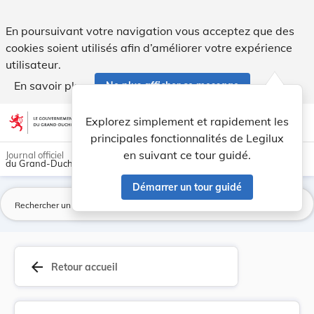
Loi du 27 mai 2004 portant approbation - d’une ... - Legilux
En poursuivant votre navigation vous acceptez que des
cookies soient utilisés afin d’améliorer votre expérience
utilisateur.
En savoir plus
Ne plus afficher ce message
Aller au contenu
help
light_mode
dark_mode
account_circle
Explorez simplement et rapidement les
Aide
principales fonctionnalités de Legilux
en suivant ce tour guidé.
Journal officiel
du Grand-Duché de Luxembourg
Démarrer un tour guidé
La
arrow_back
Retour accueil