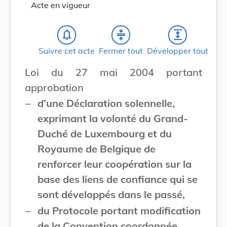
Acte en vigueur
notifications_none
compress
expand
Suivre cet acte
Fermer tout
Développer tout
Loi du 27 mai 2004 portant
approbation
–
d’une Déclaration solennelle,
exprimant la volonté du Grand-
Duché de Luxembourg et du
Royaume de Belgique de
renforcer leur coopération sur la
base des liens de confiance qui se
sont développés dans le passé,
–
du Protocole portant modification
de la Convention coordonnée