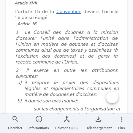
Article XVII
L’article 15 de la
Convention
devient l’article
16 ainsi rédigé:
„Article 16
1.
Le Conseil des douanes a la mission
d’assurer l’unité dans l’administration de
l’Union en matière de douanes et d’accises
communes ainsi que de taxes y assimilées (à
l’exclusion des écotaxes) et de gérer la
recette commune de l’Union.
2.
Il exerce en outre les attributions
suivantes:
a)
il prépare le projet des dispositions
légales et réglementaires communes en
matière de douanes et d’accises;
b)
il donne son avis motivé:
Changer la t
–
sur les changements à l’organisation et
notamment sur toute proposition
search
info
device_hub
save_alt
more_vert
tendant, soit à augmenter ou à réduire
le personnel, soit à créer, supprimer ou
Chercher
Informations
Relations (89)
Téléchargement
Plus
déplacer des bureaux de perception. Si