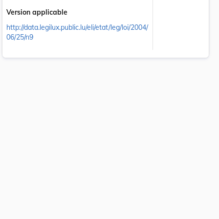
Version applicable
http://data.legilux.public.lu/eli/etat/leg/loi/2004/
06/25/n9