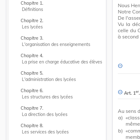
Chapitre 1.
Nous Hen
Définitions
Notre Con
De l'ass
Chapitre 2.
Vu la dé
Les lycées
celle du 
à second 
Chapitre 3.
L'organisation des enseignements
Chapitre 4.
La prise en charge éducative des élèves
Chapitre 5.
L'administration des lycées
Chapitre 6.
er
Art. 1
.
Les structures des lycées
Chapitre 7.
Au sens d
La direction des lycées
a)
«clas
même 
Chapitre 8.
b)
«comm
Les services des lycées
membre