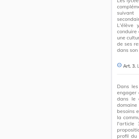
Les lycée
compléme
suivant 
secondair
L'élève 
conduire 
une cultu
de ses re
dans son 
Art. 3.
Dans les 
engager 
dans le 
domaine f
besoins e
la commun
l'articl
proposit
profil du