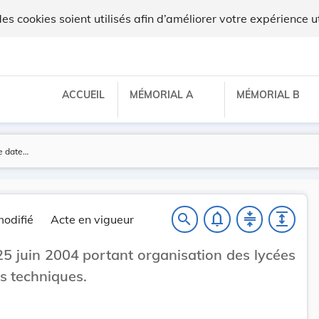
 cookies soient utilisés afin d’améliorer votre expérience ut
ACCUEIL
MÉMORIAL A
MÉMORIAL B
notifications_none
compress
expand
search
odifié
Acte en vigueur
25 juin 2004 portant organisation des lycées
es techniques.