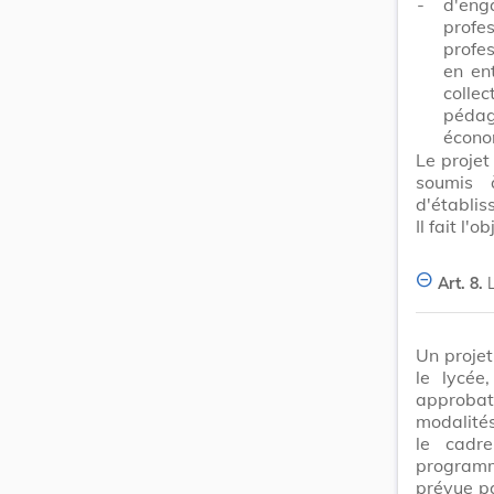
-
d'eng
profes
profe
en en
colle
pédag
écono
Le projet
soumis 
d'établis
Il fait l'
Art. 8.
Un projet
le lycée
approbati
modalités
le cadre
programm
prévue pa