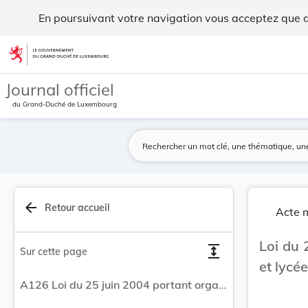
Loi du 25 juin 2004 portant organisation des ly... - Legilux
En poursuivant votre navigation vous acceptez que des
Aller au contenu
Journal officiel
du Grand-Duché de Luxembourg
arrow_back
Retour accueil
Acte m
Loi du 
expand
Sur cette page
et lycé
A126 Loi du 25 juin 2004 portant organisation des lycées et lycées techniques.