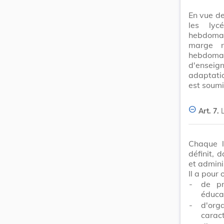
En vue de
les lyc
hebdomad
marge n
hebdomad
d'enseig
adaptati
est soumi
Art. 7.
Chaque l
définit, 
et admini
Il a pour 
-
de pr
éduca
-
d'org
caract