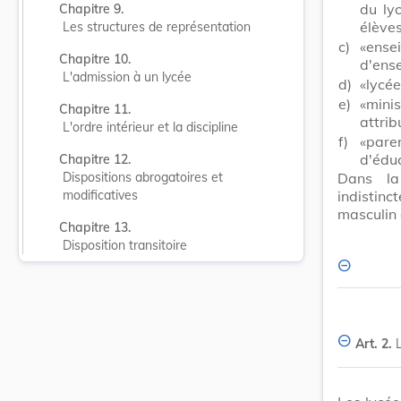
du ly
Chapitre 9.
élèves
Les structures de représentation
c)
«ense
Chapitre 10.
d'ens
L'admission à un lycée
d)
«lycée
e)
«minis
Chapitre 11.
attrib
L'ordre intérieur et la discipline
f)
«pare
d'éduc
Chapitre 12.
Dans la
Dispositions abrogatoires et 
indistin
modificatives
masculin 
Chapitre 13.
Disposition transitoire
Art. 2.