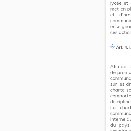
lycée et 
met en pl
et d'or
communic
enseignan
ces actio
Art. 4.
Afin de c
de promou
communau
sur les d
charte sc
comporte
disciplin
La chart
communau
interne d
du pays 
scolaire 