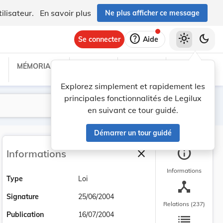
ilisateur.
En savoir plus
Ne plus afficher ce message
help
light_mode
dark_mode
Se connecter
Aide
MÉMORIAL C
TRAITÉS
PROJETS
TEXTES UE
Explorez simplement et rapidement les
principales fonctionnalités de Legilux
Lancer la recherche
Filtres
en suivant ce tour guidé.
Démarrer un tour guidé
info
close
Informations
Fermer la barre latéra
Informations
Type
Loi
device_hub
Signature
25/06/2004
Relations (237)
list
Publication
16/07/2004