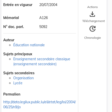
Entrée en vigueur
20/07/2004
Actions
save_alt
Mémorial
A126
Téléchargement
update
N° doc. parl.
5092
Chronologie
Auteur
Éducation nationale
Sujets principaux
Enseignement secondaire classique
(enseignement secondaire)
Sujets secondaires
Organisation
Lycée
Permalien
http://data.legilux.public.lu/eli/etat/leg/loi/2004/
06/25/n9/jo