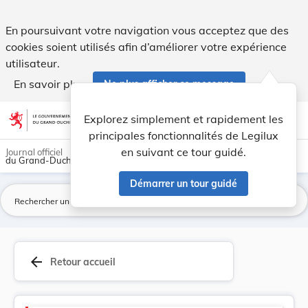
Version consolidée applicable au 14/08/2018 : L... - Legilux
En poursuivant votre navigation vous acceptez que des
cookies soient utilisés afin d’améliorer votre expérience
utilisateur.
En savoir plus
Ne plus afficher ce message
Aller au contenu
help
light_mode
dark_mode
account_circle
Explorez simplement et rapidement les
Aide
principales fonctionnalités de Legilux
en suivant ce tour guidé.
Journal officiel
du Grand-Duché de Luxembourg
Démarrer un tour guidé
La
arrow_back
Retour accueil