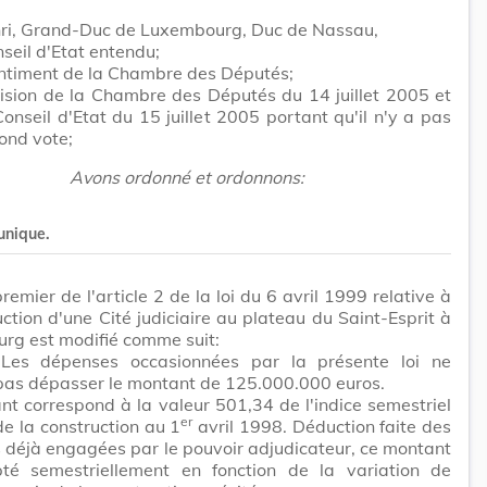
ri, Grand-Duc de Luxembourg, Duc de Nassau,
seil d'Etat entendu;
entiment de la Chambre des Députés;
ision de la Chambre des Députés du 14 juillet 2005 et
Conseil d'Etat du 15 juillet 2005 portant qu'il n'y a pas
cond vote;
Avons ordonné et ordonnons:
 unique.
premier de l'article 2 de la loi du 6 avril 1999 relative à
uction d'une Cité judiciaire au plateau du Saint-Esprit à
rg est modifié comme suit:
es dépenses occasionnées par la présente loi ne
pas dépasser le montant de 125.000.000 euros.
t correspond à la valeur 501,34 de l'indice semestriel
er
de la construction au 1
avril 1998. Déduction faite des
déjà engagées par le pouvoir adjudicateur, ce montant
té semestriellement en fonction de la variation de