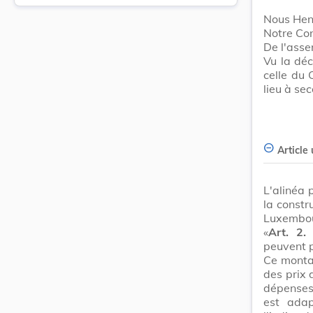
Nous Hen
Notre Con
De l'ass
Vu la déc
celle du 
lieu à se
Article
L'alinéa 
la constr
Luxembou
«
Art. 2.
L
peuvent 
Ce montan
des prix 
dépenses 
est adap