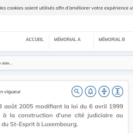
 cookies soient utilisés afin d’améliorer votre expérience ut
ACCUEIL
MÉMORIAL A
MÉMORIAL B
notifications_none
compress
expand
search
n vigueur
3 août 2005 modifiant la loi du 6 avril 1999
e à la construction d'une cité judiciaire au
 du St-Esprit à Luxembourg.