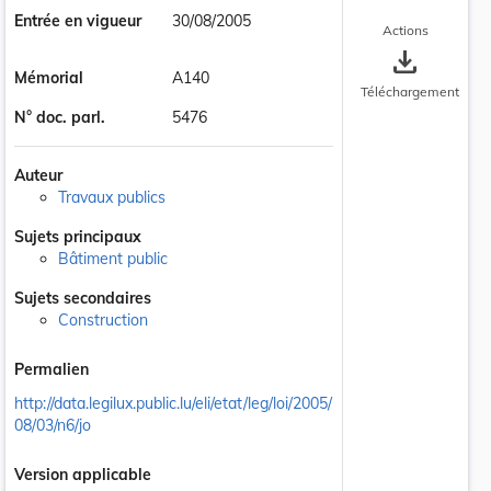
Entrée en vigueur
30/08/2005
Actions
save_alt
Mémorial
A140
Téléchargement
N° doc. parl.
5476
Auteur
Travaux publics
Sujets principaux
Bâtiment public
Sujets secondaires
Construction
Permalien
http://data.legilux.public.lu/eli/etat/leg/loi/2005/
08/03/n6/jo
Version applicable