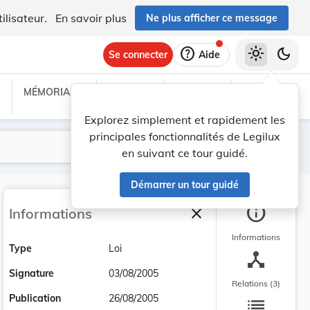
ilisateur.
En savoir plus
Ne plus afficher ce message
help
light_mode
dark_mode
Se connecter
Aide
MÉMORIAL C
TRAITÉS
PROJETS
TEXTES UE
Explorez simplement et rapidement les
principales fonctionnalités de Legilux
Lancer la recherche
Filtres
en suivant ce tour guidé.
Démarrer un tour guidé
info
close
Informations
Fermer la barre latéra
Informations
Type
Loi
device_hub
Signature
03/08/2005
Relations (3)
list
Publication
26/08/2005