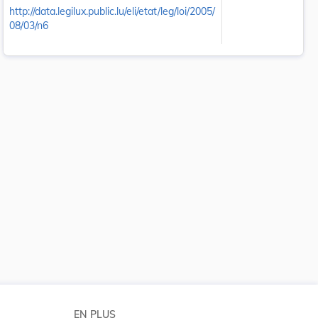
http://data.legilux.public.lu/eli/etat/leg/loi/2005/
08/03/n6
 la taille du texte
EN PLUS