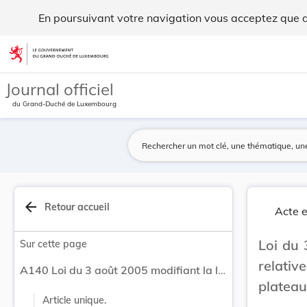
Loi du 3 août 2005 modifiant la loi du 6 avril ... - Legilux
En poursuivant votre navigation vous acceptez que des
Aller au contenu
Journal officiel
du Grand-Duché de Luxembourg
arrow_back
Retour accueil
Acte e
Loi du 
Sur cette page
relativ
A140 Loi du 3 août 2005 modifiant la loi du 6 avril 1999 relative à la construction d'une cité judiciaire au plateau du St-Esprit à Luxembourg.
plateau
Article unique.