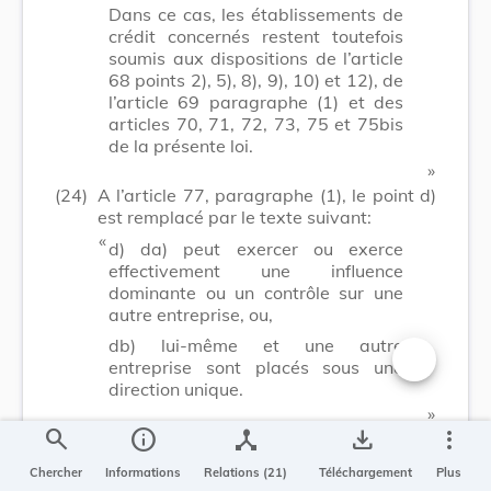
Dans ce cas, les établissements de
crédit concernés restent toutefois
soumis aux dispositions de l’article
68 points 2), 5), 8), 9), 10) et 12), de
l’article 69 paragraphe (1) et des
articles 70, 71, 72, 73, 75 et 75bis
de la présente loi.
​ »
(24)
A l’article 77, paragraphe (1), le point d)
est remplacé par le texte suivant:
​ «
d) da) peut exercer ou exerce
effectivement une influence
dominante ou un contrôle sur une
autre entreprise, ou,
db) lui-même et une autre
entreprise sont placés sous une
Changer la t
direction unique.
​ »
search
info
device_hub
save_alt
more_vert
(25)
A l’article 79, paragraphe (1), la
référence aux
« articles 83 et 84 »
est
Chercher
Informations
Relations (21)
Téléchargement
Plus
remplacée par une référence à
« l’article