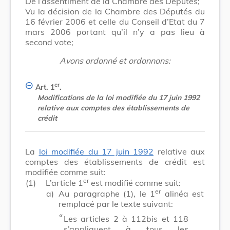
De l’assentiment de la Chambre des Députés;
Vu la décision de la Chambre des Députés du
16 février 2006 et celle du Conseil d’Etat du 7
mars 2006 portant qu’il n’y a pas lieu à
second vote;
Avons ordonné et ordonnons:
er
Art. 1
.
Modifications de la loi modifiée du 17 juin 1992
relative aux comptes des établissements de
crédit
La
loi modifiée du 17 juin 1992
relative aux
comptes des établissements de crédit est
modifiée comme suit:
er
(1)
L’article 1
est modifié comme suit:
er
a)
Au paragraphe (1), le 1
alinéa est
remplacé par le texte suivant:
​ «
Les articles 2 à 112bis et 118
s’appliquent à tous les