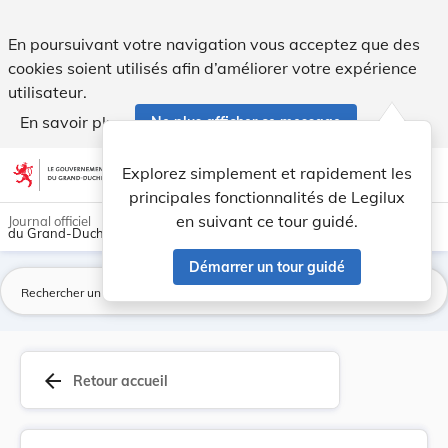
Loi du 16 mars 2006 relative à l’introduction d... - Legilux
En poursuivant votre navigation vous acceptez que des
cookies soient utilisés afin d’améliorer votre expérience
utilisateur.
En savoir plus
Ne plus afficher ce message
Aller au contenu
help
light_mode
dark_mode
account_circle
Explorez simplement et rapidement les
Aide
principales fonctionnalités de Legilux
en suivant ce tour guidé.
Journal officiel
du Grand-Duché de Luxembourg
Démarrer un tour guidé
La
arrow_back
Retour accueil