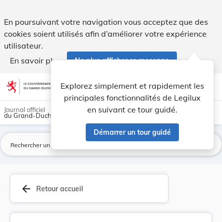
Loi du 11 août 2006 1. relative à la lutte ant... - Legilux
En poursuivant votre navigation vous acceptez que des
cookies soient utilisés afin d’améliorer votre expérience
utilisateur.
En savoir plus
Ne plus afficher ce message
Aller au contenu
help
light_mode
dark_mode
account_circle
Explorez simplement et rapidement les
Aide
principales fonctionnalités de Legilux
en suivant ce tour guidé.
Journal officiel
du Grand-Duché de Luxembourg
Démarrer un tour guidé
La
arrow_back
Retour accueil