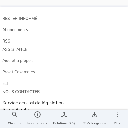
RESTER INFORMÉ
Abonnements
RSS
ASSISTANCE
Aide et à propos
Projet Casemates
ELI
NOUS CONTACTER
Service central de législation
5, rue Plaetis
search
info
device_hub
save_alt
more_vert
L-2338 LUXEMBOURG
Chercher
Informations
Relations (28)
Téléchargement
Plus
info@legilux.public.lu
E-mail