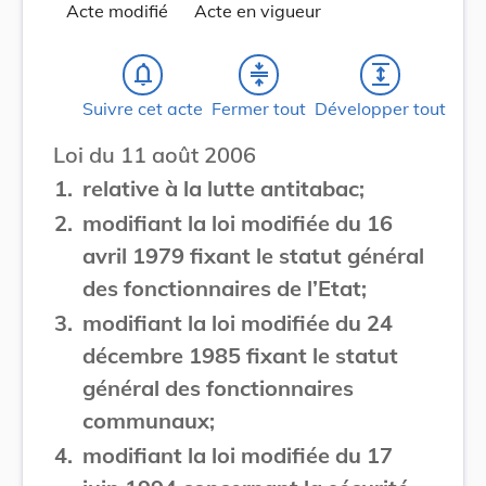
Acte modifié
Acte en vigueur
notifications_none
compress
expand
Suivre cet acte
Fermer tout
Développer tout
Loi du 11 août 2006
1.
relative à la lutte antitabac;
2.
modifiant la loi modifiée du 16
avril 1979 fixant le statut général
des fonctionnaires de l’Etat;
3.
modifiant la loi modifiée du 24
décembre 1985 fixant le statut
général des fonctionnaires
communaux;
4.
modifiant la loi modifiée du 17