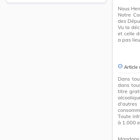
Nous Hen
Notre Co
des Dépu
Vu la dé
et celle 
a pas lie
Article
Dans tou
dans tous
titre gra
alcooliq
d'autres
consomme
Toute inf
à 1.000 e
Mandons 