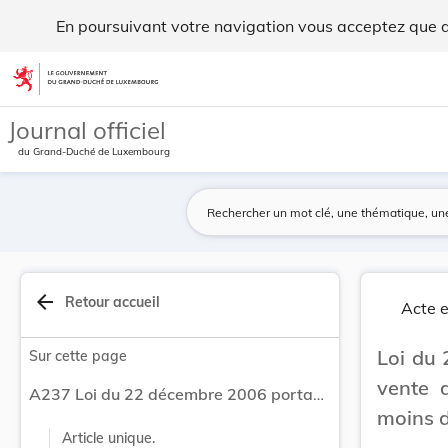
Loi du 22 décembre 2006 portant interdiction de... - Legilux
En poursuivant votre navigation vous acceptez que des
Aller au contenu
Journal officiel
du Grand-Duché de Luxembourg
arrow_back
Retour accueil
Acte e
Loi du 
Sur cette page
vente 
A237 Loi du 22 décembre 2006 portant interdiction de la vente de boissons alcooliques à des mineurs de moins de seize ans.
moins d
Article unique.