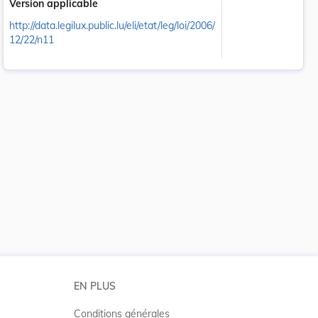
Version applicable
http://data.legilux.public.lu/eli/etat/leg/loi/2006/
12/22/n11
 la taille du texte
EN PLUS
Conditions générales