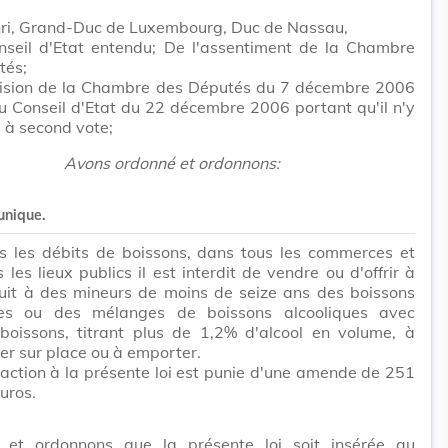
ri, Grand-Duc de Luxembourg, Duc de Nassau,
nseil d'Etat entendu; De l'assentiment de la Chambre
tés;
cision de la Chambre des Députés du 7 décembre 2006
du Conseil d'Etat du 22 décembre 2006 portant qu'il n'y
u à second vote;
Avons ordonné et ordonnons:
 unique.
s les débits de boissons, dans tous les commerces et
 les lieux publics il est interdit de vendre ou d'offrir à
tuit à des mineurs de moins de seize ans des boissons
ues ou des mélanges de boissons alcooliques avec
 boissons, titrant plus de 1,2% d'alcool en volume, à
r sur place ou à emporter.
raction à la présente loi est punie d'une amende de 251
uros.
et ordonnons que la présente loi soit insérée au