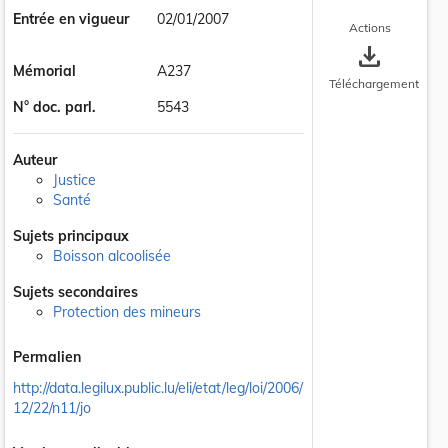
Entrée en vigueur
02/01/2007
Actions
save_alt
Mémorial
A237
Téléchargement
N° doc. parl.
5543
Auteur
Justice
Santé
Sujets principaux
Boisson alcoolisée
Sujets secondaires
Protection des mineurs
Permalien
http://data.legilux.public.lu/eli/etat/leg/loi/2006/
12/22/n11/jo