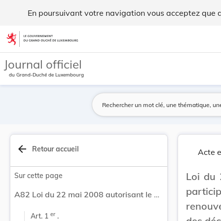
Loi du 22 mai 2008 autorisant le Gouvernement à... - Legilu
En poursuivant votre navigation vous acceptez que des
Aller au contenu
Journal officiel
du Grand-Duché de Luxembourg
arrow_back
Retour accueil
Acte e
Loi du
Sur cette page
parti
A82 Loi du 22 mai 2008 autorisant le Gouvernement à participer au financement des travaux de renouvellement des infrastructures d'élimination des déchets ménagers et assimilés du SIDOR.
renouve
er
Art. 1 
 .
des déc