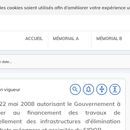
x
 cookies soient utilisés afin d’améliorer votre expérience ut
ACCUEIL
MÉMORIAL A
MÉMORIAL B
notifications_none
compress
expand
search
n vigueur
 22 mai 2008 autorisant le Gouvernement à
ciper au financement des travaux de
llement des infrastructures d'élimination
hets ménagers et assimilés du SIDOR.