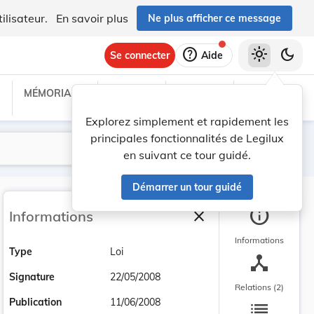
ilisateur.
En savoir plus
Ne plus afficher ce message
help
light_mode
dark_mode
Se connecter
Aide
MÉMORIAL C
TRAITÉS
PROJETS
TEXTES UE
Explorez simplement et rapidement les
principales fonctionnalités de Legilux
Lancer la recherche
Filtres
en suivant ce tour guidé.
Démarrer un tour guidé
info
close
Informations
Fermer la barre latéra
Informations
Type
Loi
device_hub
Signature
22/05/2008
Relations (2)
list
Publication
11/06/2008