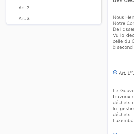
Art. 2.
Nous Hen
Art. 3.
Notre Con
De l'ass
Vu la dé
celle du 
à second 
er
Art. 1
.
Le Gouve
travaux d
déchets 
la gesti
déchets
Luxembour