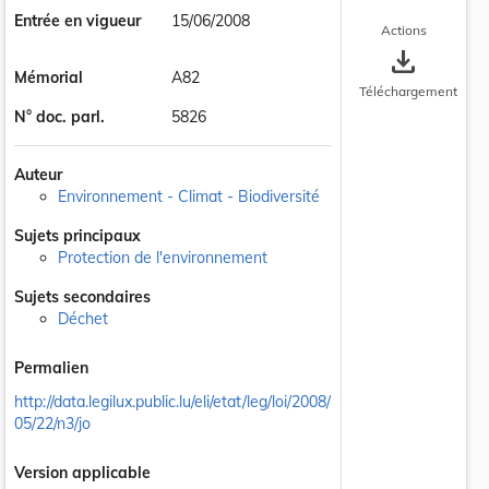
Entrée en vigueur
15/06/2008
Actions
save_alt
Mémorial
A82
Téléchargement
N° doc. parl.
5826
Auteur
Environnement - Climat - Biodiversité
Sujets principaux
Protection de l'environnement
Sujets secondaires
Déchet
Permalien
http://data.legilux.public.lu/eli/etat/leg/loi/2008/
05/22/n3/jo
Version applicable