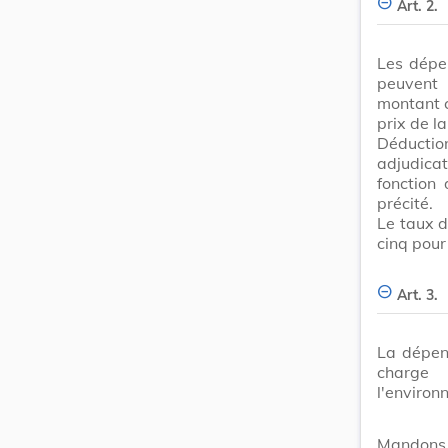
Art. 2.
Les dépen
peuvent 
montant c
prix de l
Déductio
adjudica
fonction 
précité.
Le taux d
cinq pour
Art. 3.
La dépens
charge 
l'environ
Mandons 