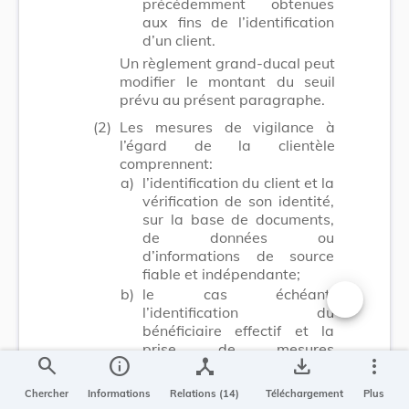
précédemment obtenues
aux fins de l’identification
d’un client.
Un règlement grand-ducal peut
modifier le montant du seuil
prévu au présent paragraphe.
(2)
Les mesures de vigilance à
l’égard de la clientèle
comprennent:
a)
l’identification du client et la
vérification de son identité,
sur la base de documents,
de données ou
d’informations de source
fiable et indépendante;
b)
le cas échéant,
l’identification du
Changer la t
bénéficiaire effectif et la
prise de mesures
search
info
device_hub
save_alt
more_vert
adéquates et adaptées au
risque pour vérifier son
Chercher
Informations
Relations (14)
Téléchargement
Plus
identité, de telle manière