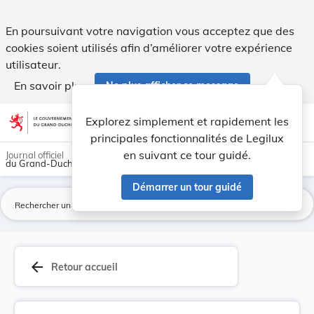
Loi du 17 juillet 2008 portant transposition de... - Legilux
En poursuivant votre navigation vous acceptez que des
cookies soient utilisés afin d’améliorer votre expérience
utilisateur.
En savoir plus
Ne plus afficher ce message
Aller au contenu
help
light_mode
dark_mode
account_circle
Explorez simplement et rapidement les
Aide
principales fonctionnalités de Legilux
en suivant ce tour guidé.
Journal officiel
du Grand-Duché de Luxembourg
Démarrer un tour guidé
La
arrow_back
Retour accueil