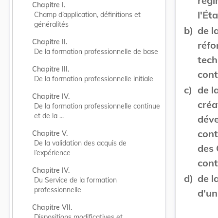
régi
Chapitre I.
l'Éta
Champ d’application, définitions et 
généralités
b)
de l
Chapitre II.
réfo
De la formation professionnelle de base
tech
Chapitre III.
cont
De la formation professionnelle initiale
c)
de l
Chapitre IV.
créa
De la formation professionnelle continue 
et de la ...
déve
cont
Chapitre V.
De la validation des acquis de 
des 
l’expérience
cont
Chapitre IV.
d)
de l
Du Service de la formation 
professionnelle
d'un
Chapitre VII.
Dispositions modificatives et 