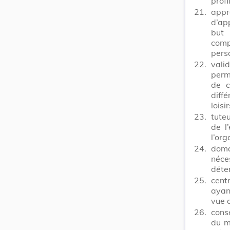
profi
21.
appr
d’ap
but 
comp
perso
22.
vali
perm
de c
diff
loisi
23.
tute
de l
l’or
24.
doma
néce
déte
25.
cent
ayan
vue 
26.
conse
du m