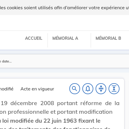
 cookies soient utilisés afin d’améliorer votre expérience ut
ACCUEIL
MÉMORIAL A
MÉMORIAL B
notifications_none
compress
expand
search
odifié
Acte en vigueur
 19 décembre 2008 portant réforme de la
on professionnelle et portant modification
a loi modifiée du 22 juin 1963 fixant le