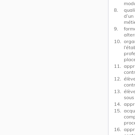
modu
8.
quali
d’un
méti
9.
form
alter
10.
orga
l’ét
prof
plac
11.
appr
cont
12.
élèv
cont
13.
élèv
sous
14.
appr
15.
acqu
comp
proc
16.
appr