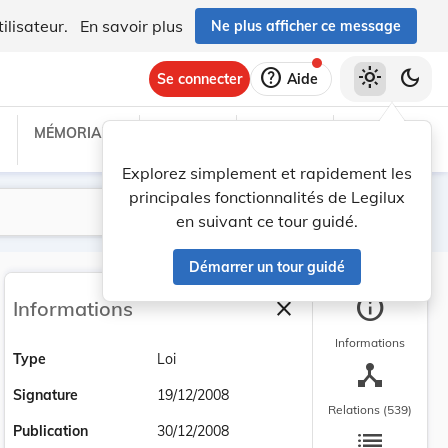
ilisateur.
En savoir plus
Ne plus afficher ce message
help
light_mode
dark_mode
Se connecter
Aide
MÉMORIAL C
TRAITÉS
PROJETS
TEXTES UE
Explorez simplement et rapidement les
principales fonctionnalités de Legilux
Lancer la recherche
Filtres
en suivant ce tour guidé.
Démarrer un tour guidé
info
close
Informations
Fermer la barre latéra
Informations
Type
Loi
device_hub
Signature
19/12/2008
Relations (539)
list
Publication
30/12/2008