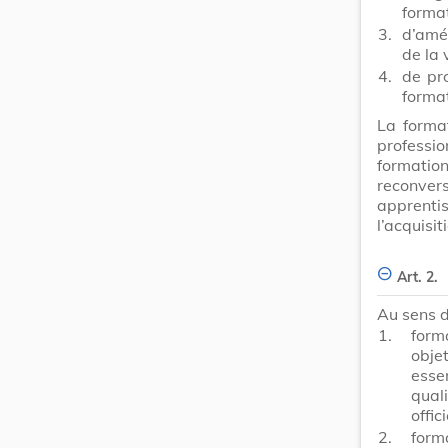
format
3.
d’amél
de la 
4.
de pr
format
La forma
professio
formati
reconver
apprentis
l’acquisi
Art. 2.
Au sens d
1.
form
obj
esse
qual
offici
2.
form