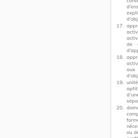
con
d’en
expl
d’obj
17.
appr
acti
acti
de r
d’ap
18.
appr
activ
aux 
d’obj
19.
unit
apti
d’un
sépa
20.
dom
comp
form
néce
ou de