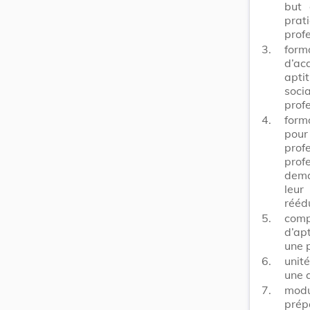
but 
prat
profe
3.
form
d’ac
apti
soci
profe
4.
forma
pou
prof
prof
dema
leur
réédu
5.
comp
d’ap
une 
6.
unit
une q
7.
modu
prép