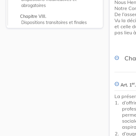
Nous Hen
abrogatoires
Notre Con
De l’ass
Chapitre VIII.
Vu la dé
Dispositions transitoires et finales
et celle 
pas lieu 
Chap
er
Art. 1
.
La présent
1.
d’off
profe
perme
social
aspira
2.
d’aug