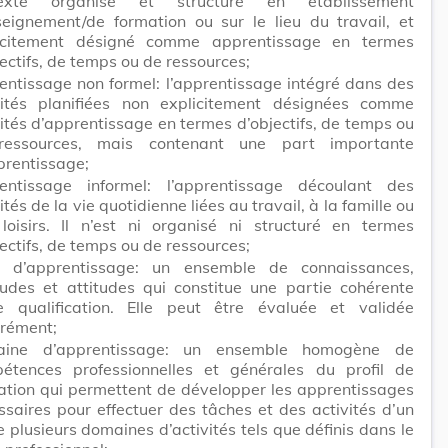
texte organisé et structuré en établissement
seignement/de formation ou sur le lieu du travail, et
icitement désigné comme apprentissage en termes
ectifs, de temps ou de ressources;
entissage non formel: l’apprentissage intégré dans des
vités planifiées non explicitement désignées comme
vités d’apprentissage en termes d’objectifs, de temps ou
essources, mais contenant une part importante
prentissage;
entissage informel: l’apprentissage découlant des
ités de la vie quotidienne liées au travail, à la famille ou
loisirs. Il n’est ni organisé ni structuré en termes
ectifs, de temps ou de ressources;
é d’apprentissage: un ensemble de connaissances,
tudes et attitudes qui constitue une partie cohérente
e qualification. Elle peut être évaluée et validée
rément;
aine d’apprentissage: un ensemble homogène de
étences professionnelles et générales du profil de
ation qui permettent de développer les apprentissages
ssaires pour effectuer des tâches et des activités d’un
 plusieurs domaines d’activités tels que définis dans le