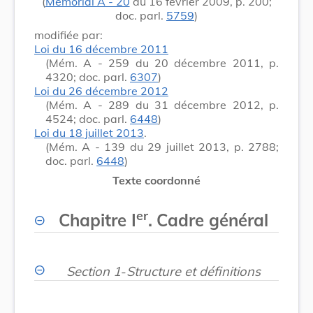
(
Mémorial A - 20
du 16 février 2009, p. 200;
doc. parl.
5759
)
modifiée par:
Loi du 16 décembre 2011
(Mém. A - 259 du 20 décembre 2011, p.
4320; doc. parl.
6307
)
Loi du 26 décembre 2012
(Mém. A - 289 du 31 décembre 2012, p.
4524; doc. parl.
6448
)
Loi du 18 juillet 2013
.
(Mém. A - 139 du 29 juillet 2013, p. 2788;
doc. parl.
6448
)
Texte coordonné
er
Chapitre I
.
Cadre général
Section 1
-
Structure et définitions