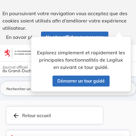
Version consolidée applicable au 09/12/2012 : L... - Legilux
En poursuivant votre navigation vous acceptez que des
cookies soient utilisés afin d’améliorer votre expérience
utilisateur.
En savoir plus
Ne plus afficher ce message
Aller au contenu
help
light_mode
dark_mode
account_circle
Explorez simplement et rapidement les
Aide
principales fonctionnalités de Legilux
en suivant ce tour guidé.
Journal officiel
du Grand-Duché de Luxembourg
Démarrer un tour guidé
La
arrow_back
Retour accueil