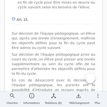
en fin de cycle pour être mises en œuvre au
cycle suivant selon les besoins de l’élève.
Art. 23.
Sur décision de l’équipe pédagogique, un élève
qui, après une année d’enseignement, maîtrise
les objectifs définis pour la fin du cycle peut
être admis au cycle suivant.
Sur décision de l’équipe pédagogique prise au
cours du cycle, un élève peut passer une année
supplémentaire au sein du cycle afin de lui
permettre d’atteindre les objectifs définis pour
la fin du cycle.
En cas de désaccord avec la décision de
Changer la t
l’équipe pédagogique, les parents ont la
possibilité d’introduire un recours auprès de
l’inspecteur d’arrondissement qui statue dans
search
info
device_hub
save_alt
more_vert
le délai d’un mois.
Chercher
Informations
Relations (8)
Téléchargement
Plus
L’élève qui suit une année supplémentaire au